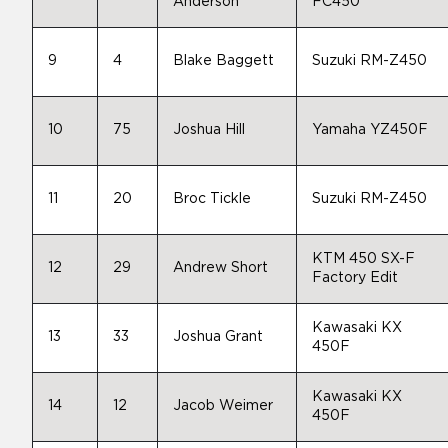
Anderson
FC450
9
4
Blake Baggett
Suzuki RM-Z450
10
75
Joshua Hill
Yamaha YZ450F
11
20
Broc Tickle
Suzuki RM-Z450
KTM 450 SX-F
12
29
Andrew Short
Factory Edit
Kawasaki KX
13
33
Joshua Grant
450F
Kawasaki KX
14
12
Jacob Weimer
450F