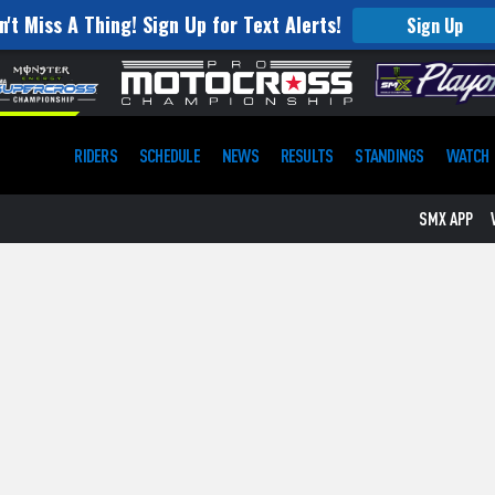
n't Miss A Thing! Sign Up for Text Alerts!
Sign Up
RIDERS
SCHEDULE
NEWS
RESULTS
STANDINGS
WATCH
SMX APP