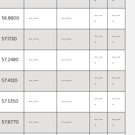
-
-
--.--
--.--
56.8800
--.---
--.---
-
-
--.--
--.--
57.1730
--.---
--.---
-
-
--.--
--.--
57.2480
--.---
--.---
-
-
--.--
--.--
57.4120
--.---
--.---
-
-
--.--
--.--
57.5350
--.---
--.---
-
-
--.--
--.--
57.8770
--.---
--.---
-
-