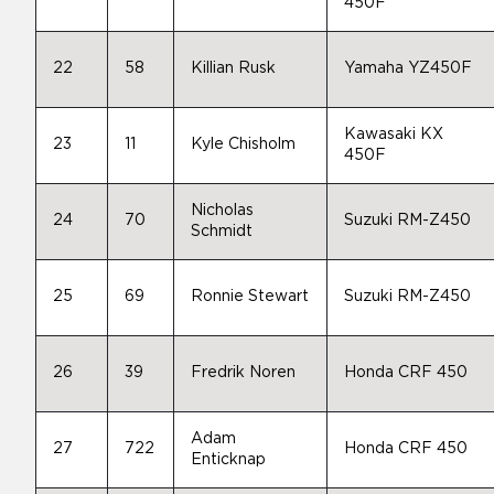
450F
22
58
Killian Rusk
Yamaha YZ450F
Kawasaki KX
23
11
Kyle Chisholm
450F
Nicholas
24
70
Suzuki RM-Z450
Schmidt
25
69
Ronnie Stewart
Suzuki RM-Z450
26
39
Fredrik Noren
Honda CRF 450
Adam
27
722
Honda CRF 450
Enticknap