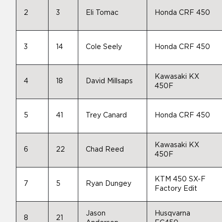
2
3
Eli Tomac
Honda CRF 450
3
14
Cole Seely
Honda CRF 450
Kawasaki KX
4
18
David Millsaps
450F
5
41
Trey Canard
Honda CRF 450
Kawasaki KX
6
22
Chad Reed
450F
KTM 450 SX-F
7
5
Ryan Dungey
Factory Edit
Jason
Husqvarna
8
21