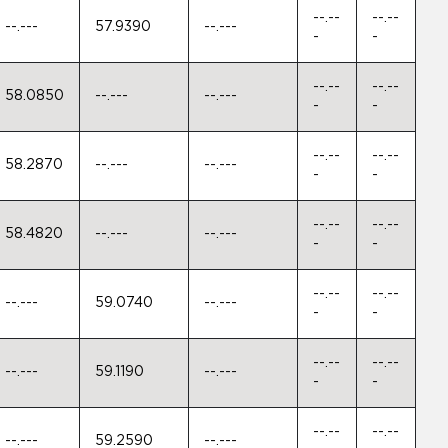
--.--
--.--
--.---
57.9390
--.---
-
-
--.--
--.--
58.0850
--.---
--.---
-
-
--.--
--.--
58.2870
--.---
--.---
-
-
--.--
--.--
58.4820
--.---
--.---
-
-
--.--
--.--
--.---
59.0740
--.---
-
-
--.--
--.--
--.---
59.1190
--.---
-
-
--.--
--.--
--.---
59.2590
--.---