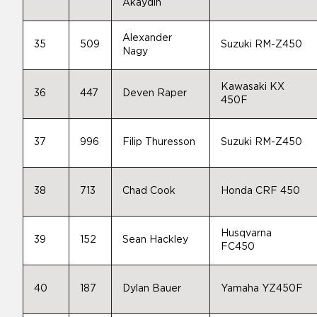
Akaydin
Alexander
35
509
Suzuki RM-Z450
Nagy
Kawasaki KX
36
447
Deven Raper
450F
37
996
Filip Thuresson
Suzuki RM-Z450
38
713
Chad Cook
Honda CRF 450
Husqvarna
39
152
Sean Hackley
FC450
40
187
Dylan Bauer
Yamaha YZ450F