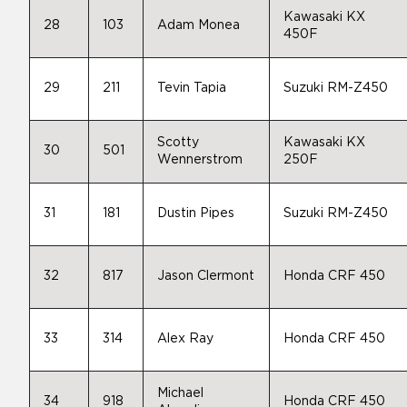
Kawasaki KX
28
103
Adam Monea
450F
29
211
Tevin Tapia
Suzuki RM-Z450
Scotty
Kawasaki KX
30
501
Wennerstrom
250F
31
181
Dustin Pipes
Suzuki RM-Z450
32
817
Jason Clermont
Honda CRF 450
33
314
Alex Ray
Honda CRF 450
Michael
34
918
Honda CRF 450