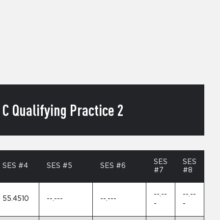
 Qualifying Practice 2
SES
SES
SES #4
SES #5
SES #6
#7
#8
--.--
--.--
55.4510
--.---
--.---
-
-