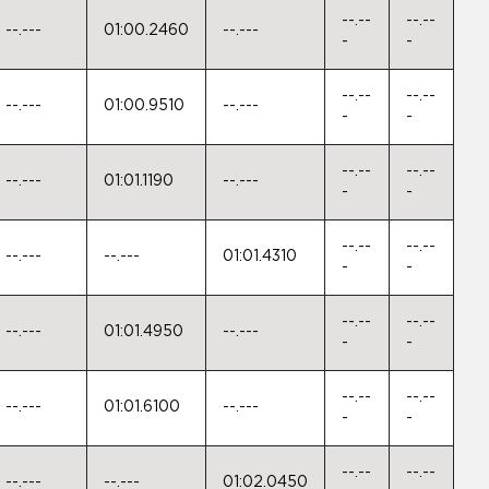
--.--
--.--
--.---
01:00.2460
--.---
-
-
--.--
--.--
--.---
01:00.9510
--.---
-
-
--.--
--.--
--.---
01:01.1190
--.---
-
-
--.--
--.--
--.---
--.---
01:01.4310
-
-
--.--
--.--
--.---
01:01.4950
--.---
-
-
--.--
--.--
--.---
01:01.6100
--.---
-
-
--.--
--.--
--.---
--.---
01:02.0450