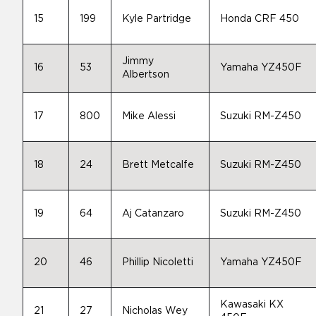
15
199
Kyle Partridge
Honda CRF 450
Jimmy
16
53
Yamaha YZ450F
Albertson
17
800
Mike Alessi
Suzuki RM-Z450
18
24
Brett Metcalfe
Suzuki RM-Z450
19
64
Aj Catanzaro
Suzuki RM-Z450
20
46
Phillip Nicoletti
Yamaha YZ450F
Kawasaki KX
21
27
Nicholas Wey