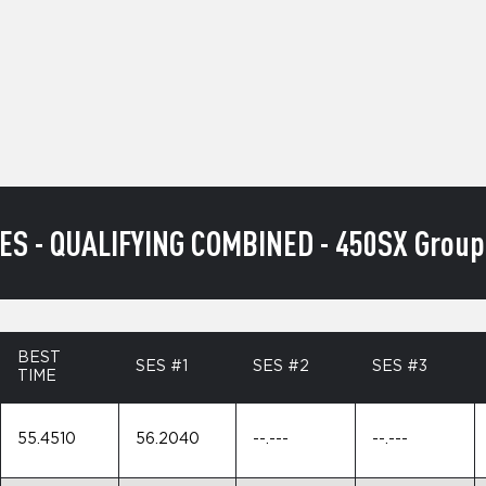
S - QUALIFYING COMBINED - 450SX Group C
BEST
SES #1
SES #2
SES #3
TIME
55.4510
56.2040
--.---
--.---