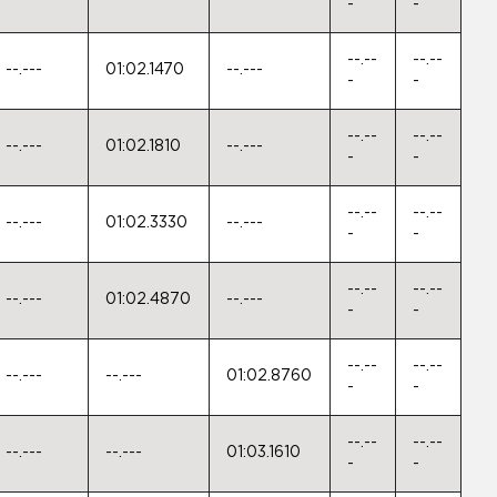
-
-
--.--
--.--
--.---
01:02.1470
--.---
-
-
--.--
--.--
--.---
01:02.1810
--.---
-
-
--.--
--.--
--.---
01:02.3330
--.---
-
-
--.--
--.--
--.---
01:02.4870
--.---
-
-
--.--
--.--
--.---
--.---
01:02.8760
-
-
--.--
--.--
--.---
--.---
01:03.1610
-
-