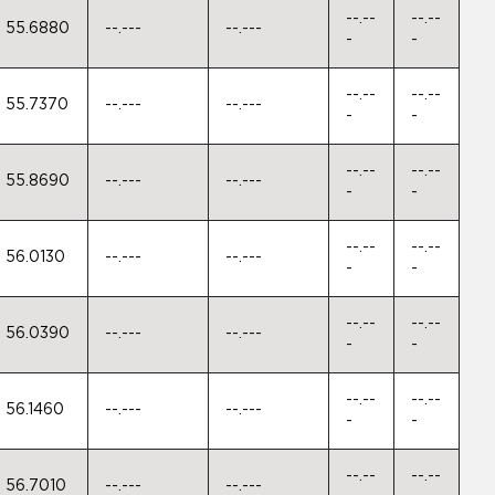
--.--
--.--
55.6880
--.---
--.---
-
-
--.--
--.--
55.7370
--.---
--.---
-
-
--.--
--.--
55.8690
--.---
--.---
-
-
--.--
--.--
56.0130
--.---
--.---
-
-
--.--
--.--
56.0390
--.---
--.---
-
-
--.--
--.--
56.1460
--.---
--.---
-
-
--.--
--.--
56.7010
--.---
--.---