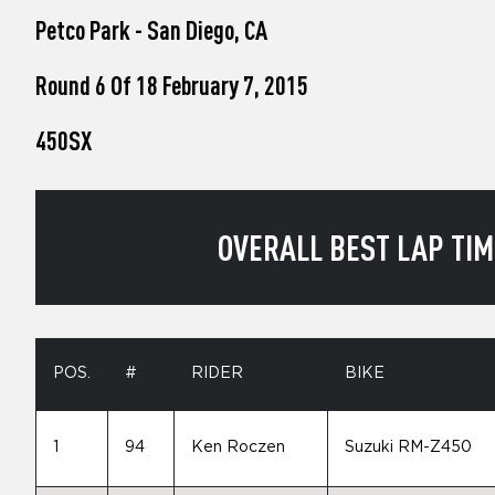
who
Petco Park - San Diego, CA
are
using
a
Round 6 Of 18 February 7, 2015
screen
reader;
450SX
Press
Control-
F10
to
open
OVERALL BEST LAP TIME
an
accessibility
menu.
POS.
#
RIDER
BIKE
1
94
Ken Roczen
Suzuki RM-Z450