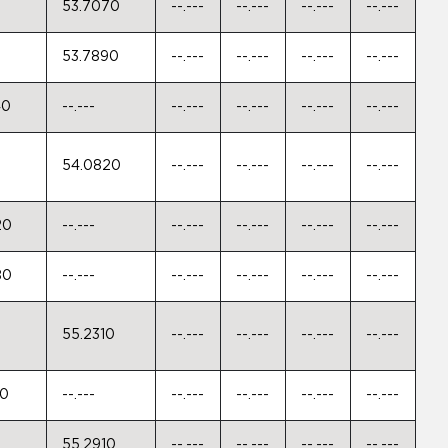
53.7070
--.---
--.---
--.---
--.---
53.7890
--.---
--.---
--.---
--.---
40
--.---
--.---
--.---
--.---
--.---
54.0820
--.---
--.---
--.---
--.---
20
--.---
--.---
--.---
--.---
--.---
80
--.---
--.---
--.---
--.---
--.---
55.2310
--.---
--.---
--.---
--.---
10
--.---
--.---
--.---
--.---
--.---
55.2910
--.---
--.---
--.---
--.---