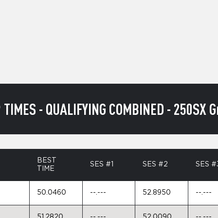
TIMES - QUALIFYING COMBINED - 250SX Gr
BEST
SES #1
SES #2
SES #
TIME
50.0460
--.---
52.8950
--.---
51.2820
--.---
52.0090
--.---