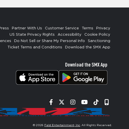
Press
Partner With Us
Customer Service
Terms
Privacy
US State Privacy Rights
Accessibility
Cookie Policy
rences
Do Not Sell or Share My Personal Info
Sanctioning
Ticket Terms and Conditions
Download the SMX App
Download the SMX App
Facebook
Twitter
Instagram
YouTube
Tiktok
Signup
© 2026
Feld Entertainment, Inc
. All Rights Reserved.