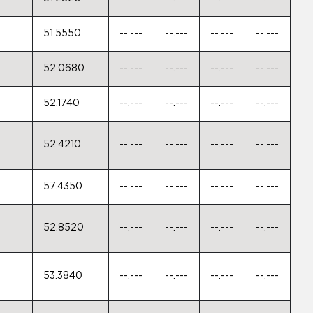
51.5550
--.---
--.---
--.---
--.---
52.0680
--.---
--.---
--.---
--.---
52.1740
--.---
--.---
--.---
--.---
52.4210
--.---
--.---
--.---
--.---
57.4350
--.---
--.---
--.---
--.---
52.8520
--.---
--.---
--.---
--.---
53.3840
--.---
--.---
--.---
--.---