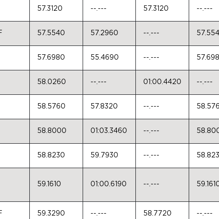
57.3120
--.---
57.3120
--.---
F
57.5540
57.2960
--.---
57.55
57.6980
55.4690
--.---
57.69
58.0260
--.---
01:00.4420
--.---
58.5760
57.8320
--.---
58.57
58.8000
01:03.3460
--.---
58.80
58.8230
59.7930
--.---
58.82
59.1610
01:00.6190
--.---
59.161
F
59.3290
--.---
58.7720
--.---