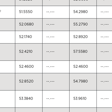
F
51.5550
--.---
54.2980
--.---
52.0680
--.---
55.2790
--.---
52.1740
--.---
52.8920
--.---
52.4210
--.---
57.5580
--.---
52.4600
--.---
52.4600
--.---
52.8520
--.---
54.7980
--.---
53.3840
--.---
53.9610
--.---