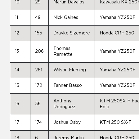
10
29
Martin Davalos
Kawasaki KX 250
11
49
Nick Gaines
Yamaha YZ250F
12
155
Drayke Sizemore
Honda CRF 250
Thomas
13
206
Yamaha YZ250F
Ramette
14
261
Wilson Fleming
Yamaha YZ250F
15
172
Tanner Basso
Yamaha YZ250F
Anthony
KTM 250SX-F Fac
16
56
Rodriguez
Editi
17
174
Joshua Osby
KTM 250 SX-F
18
6
Jeremy Martin
Honda CRF 250