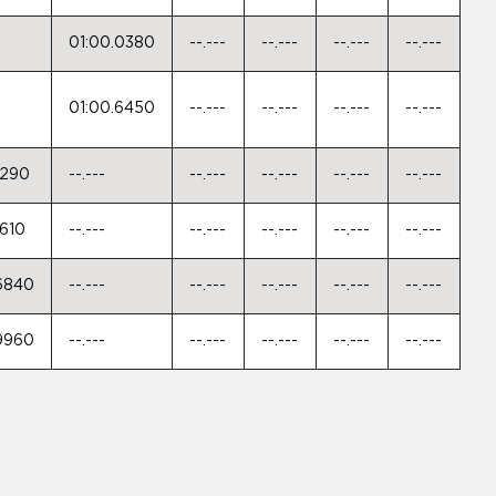
01:00.0380
--.---
--.---
--.---
--.---
01:00.6450
--.---
--.---
--.---
--.---
6290
--.---
--.---
--.---
--.---
--.---
6610
--.---
--.---
--.---
--.---
--.---
.6840
--.---
--.---
--.---
--.---
--.---
.9960
--.---
--.---
--.---
--.---
--.---