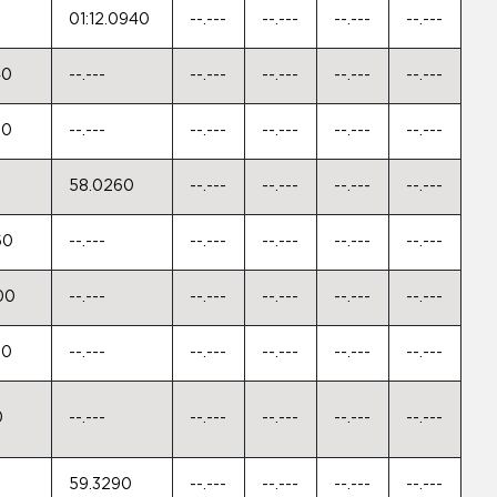
01:12.0940
--.---
--.---
--.---
--.---
40
--.---
--.---
--.---
--.---
--.---
80
--.---
--.---
--.---
--.---
--.---
58.0260
--.---
--.---
--.---
--.---
60
--.---
--.---
--.---
--.---
--.---
00
--.---
--.---
--.---
--.---
--.---
30
--.---
--.---
--.---
--.---
--.---
0
--.---
--.---
--.---
--.---
--.---
59.3290
--.---
--.---
--.---
--.---