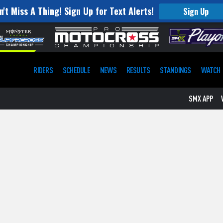
n't Miss A Thing! Sign Up for Text Alerts!
Sign Up
RIDERS
SCHEDULE
NEWS
RESULTS
STANDINGS
WATCH
SMX APP