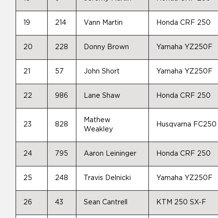
19
214
Vann Martin
Honda CRF 250
20
228
Donny Brown
Yamaha YZ250F
21
57
John Short
Yamaha YZ250F
22
986
Lane Shaw
Honda CRF 250
Mathew
23
828
Husqvarna FC250
Weakley
24
795
Aaron Leininger
Honda CRF 250
25
248
Travis Delnicki
Yamaha YZ250F
26
43
Sean Cantrell
KTM 250 SX-F