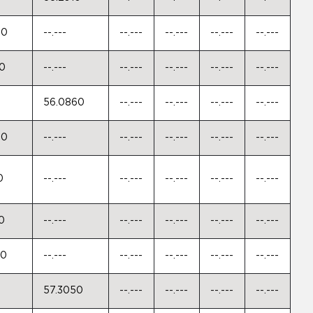
90
--.---
--.---
--.---
--.---
--.---
60
--.---
--.---
--.---
--.---
--.---
56.0860
--.---
--.---
--.---
--.---
30
--.---
--.---
--.---
--.---
--.---
0
--.---
--.---
--.---
--.---
--.---
0
--.---
--.---
--.---
--.---
--.---
90
--.---
--.---
--.---
--.---
--.---
57.3050
--.---
--.---
--.---
--.---