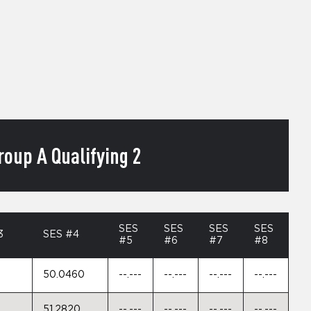
oup A Qualifying 2
SES
SES
SES
SES
3
SES #4
#5
#6
#7
#8
50.0460
--.---
--.---
--.---
--.---
51.2820
--.---
--.---
--.---
--.---