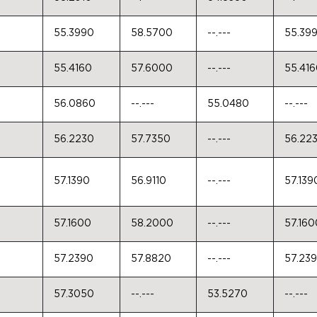
55.3990
58.5700
--.---
55.39
55.4160
57.6000
--.---
55.41
56.0860
--.---
55.0480
--.---
56.2230
57.7350
--.---
56.22
57.1390
56.9110
--.---
57.139
57.1600
58.2000
--.---
57.160
57.2390
57.8820
--.---
57.23
57.3050
--.---
53.5270
--.---