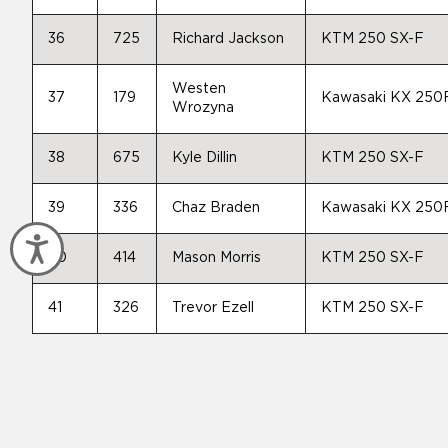
36
725
Richard Jackson
KTM 250 SX-F
Westen
37
179
Kawasaki KX 250
Wrozyna
38
675
Kyle Dillin
KTM 250 SX-F
39
336
Chaz Braden
Kawasaki KX 250
Accessibility
40
414
Mason Morris
KTM 250 SX-F
41
326
Trevor Ezell
KTM 250 SX-F