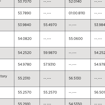
F
53.7070
--.---
52.0140
--.---
53.7890
--.---
01:00.8110
--.---
53.9840
55.4970
--.---
53.98
54.0820
--.---
55.0600
--.---
54.2520
59.9870
--.---
54.25
54.9780
57.9310
--.---
54.97
tory
55.2310
--.---
56.5130
--.---
55.2570
55.2570
--.---
56.50
55.2910
--.---
54.5350
--.---