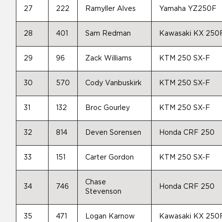
27
222
Ramyller Alves
Yamaha YZ250F
28
401
Sam Redman
Kawasaki KX 250
29
96
Zack Williams
KTM 250 SX-F
30
570
Cody Vanbuskirk
KTM 250 SX-F
31
132
Broc Gourley
KTM 250 SX-F
32
814
Deven Sorensen
Honda CRF 250
33
151
Carter Gordon
KTM 250 SX-F
Chase
34
746
Honda CRF 250
Stevenson
35
471
Logan Karnow
Kawasaki KX 250