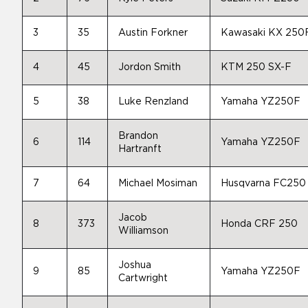
3
35
Austin Forkner
Kawasaki KX 250
4
45
Jordon Smith
KTM 250 SX-F
5
38
Luke Renzland
Yamaha YZ250F
Brandon
6
114
Yamaha YZ250F
Hartranft
7
64
Michael Mosiman
Husqvarna FC250
Jacob
8
373
Honda CRF 250
Williamson
Joshua
9
85
Yamaha YZ250F
Cartwright