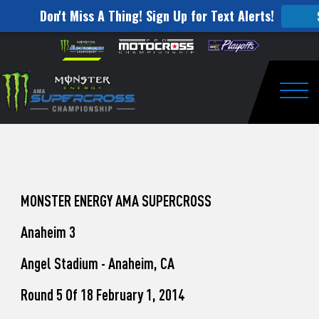
Don't Miss A Thing! Sign Up for Text Alerts!
How
Skip to content
Please
note:
to
This
website
Watch
includes
an
Togg
Pro
accessibility
system.
Motocross
from
Unadilla
MONSTER ENERGY AMA SUPERCROSS
Anaheim 3
Angel Stadium - Anaheim, CA
Round 5 Of 18 February 1, 2014