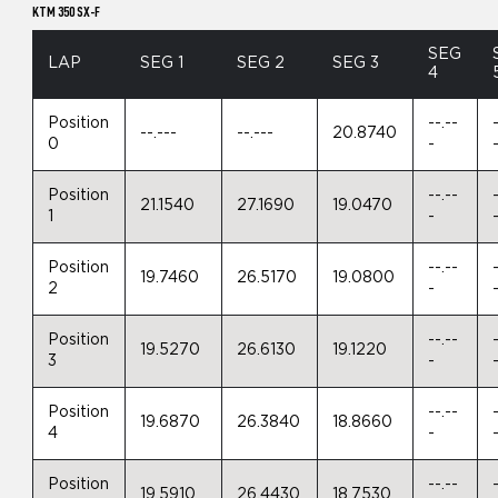
KTM 350 SX-F
SEG
LAP
SEG 1
SEG 2
SEG 3
4
Position
--.--
--.---
--.---
20.8740
0
-
Position
--.--
21.1540
27.1690
19.0470
1
-
Position
--.--
19.7460
26.5170
19.0800
2
-
Position
--.--
19.5270
26.6130
19.1220
3
-
Position
--.--
19.6870
26.3840
18.8660
4
-
Position
--.--
19.5910
26.4430
18.7530