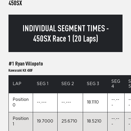
450SX
INDIVIDUAL SEGMENT TIMES -
450SX Race 1 (20 Laps)
#1 Ryan Villopoto
Kawasaki KX 450F
SEG
LAP
SEG 1
SEG 2
SEG 3
4
Position
--.--
-
--.---
--.---
18.1110
0
-
-
Position
--.--
-
19.7000
25.6710
18.5210
1
-
-