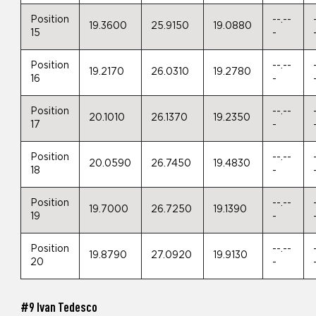
Position
--.--
19.3600
25.9150
19.0880
15
-
Position
--.--
19.2170
26.0310
19.2780
16
-
Position
--.--
20.1010
26.1370
19.2350
17
-
Position
--.--
20.0590
26.7450
19.4830
18
-
Position
--.--
19.7000
26.7250
19.1390
19
-
Position
--.--
19.8790
27.0920
19.9130
20
-
#9 Ivan Tedesco