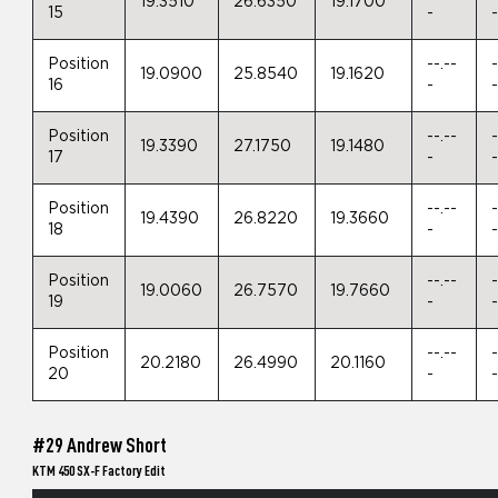
19.3510
26.6350
19.1700
15
-
Position
--.--
-
19.0900
25.8540
19.1620
16
-
Position
--.--
-
19.3390
27.1750
19.1480
17
-
Position
--.--
-
19.4390
26.8220
19.3660
18
-
Position
--.--
-
19.0060
26.7570
19.7660
19
-
Position
--.--
-
20.2180
26.4990
20.1160
20
-
#29 Andrew Short
KTM 450 SX-F Factory Edit