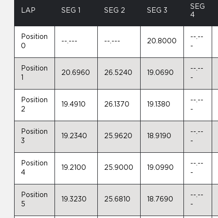
SEG
LAP
SEG 1
SEG 2
SEG 3
4
Position
--.--
--.---
--.---
20.8000
0
-
Position
--.--
20.6960
26.5240
19.0690
1
-
Position
--.--
19.4910
26.1370
19.1380
2
-
Position
--.--
19.2340
25.9620
18.9190
3
-
Position
--.--
19.2100
25.9000
19.0990
4
-
Position
--.--
19.3230
25.6810
18.7690
5
-