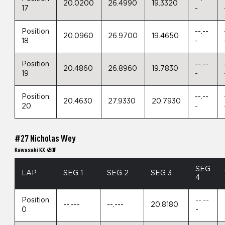
20.0200
26.4990
19.3320
17
-
Position
--.--
20.0960
26.9700
19.4650
18
-
Position
--.--
20.4860
26.8960
19.7830
19
-
Position
--.--
20.4630
27.9330
20.7930
20
-
#27 Nicholas Wey
Kawasaki KX 450F
SEG
LAP
SEG 1
SEG 2
SEG 3
4
Position
--.--
--.---
--.---
20.8180
0
-