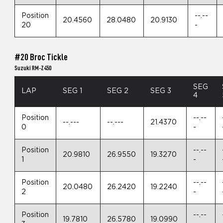
Position
--.--
20.4560
28.0480
20.9130
20
-
#20 Broc Tickle
Suzuki RM-Z450
SEG
LAP
SEG 1
SEG 2
SEG 3
4
Position
--.--
--.---
--.---
21.4370
0
-
Position
--.--
20.9810
26.9550
19.3270
1
-
Position
--.--
20.0480
26.2420
19.2240
2
-
Position
--.--
19.7810
26.5780
19.0990