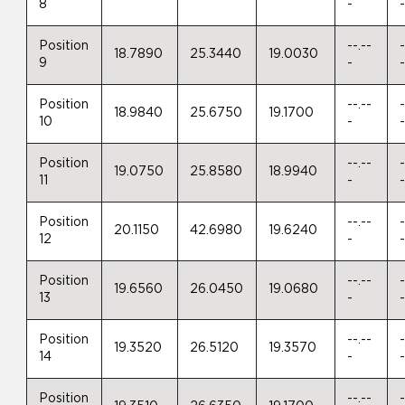
8
-
Position
--.--
-
18.7890
25.3440
19.0030
9
-
Position
--.--
-
18.9840
25.6750
19.1700
10
-
Position
--.--
-
19.0750
25.8580
18.9940
11
-
Position
--.--
-
20.1150
42.6980
19.6240
12
-
Position
--.--
-
19.6560
26.0450
19.0680
13
-
Position
--.--
-
19.3520
26.5120
19.3570
14
-
Position
--.--
-