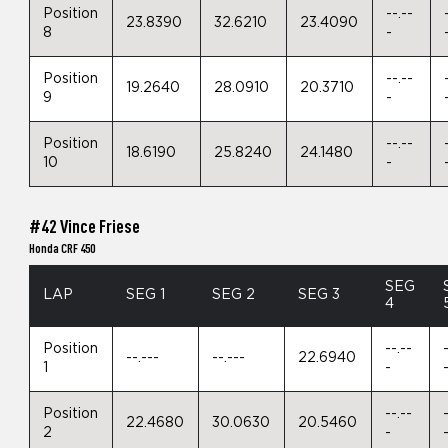
Position
--.--
23.8390
32.6210
23.4090
8
-
Position
--.--
19.2640
28.0910
20.3710
9
-
Position
--.--
18.6190
25.8240
24.1480
10
-
#42 Vince Friese
Honda CRF 450
SEG
LAP
SEG 1
SEG 2
SEG 3
4
Position
--.--
--.---
--.---
22.6940
1
-
Position
--.--
22.4680
30.0630
20.5460
2
-