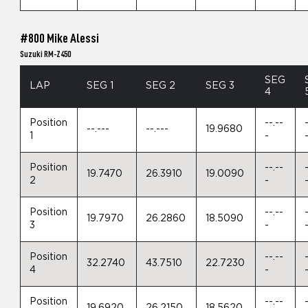
#800 Mike Alessi
Suzuki RM-Z450
SEG
LAP
SEG 1
SEG 2
SEG 3
4
Position
--.--
--.---
--.---
19.9680
1
-
Position
--.--
19.7470
26.3910
19.0090
2
-
Position
--.--
19.7970
26.2860
18.5090
3
-
Position
--.--
32.2740
43.7510
22.7230
4
-
Position
--.--