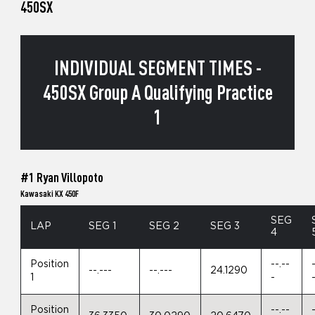
450SX
INDIVIDUAL SEGMENT TIMES -
450SX Group A Qualifying Practice
1
#1 Ryan Villopoto
Kawasaki KX 450F
SEG
LAP
SEG 1
SEG 2
SEG 3
4
Position
--.--
--.---
--.---
24.1290
1
-
Position
--.--