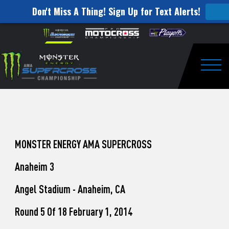
Don't Miss A Thing! Sign Up for Text Alerts!
How
Skip to content
Please
note:
to
This
website
Watch
includes
an
Togg
Pro
accessibility
system.
Motocross
from
Unadilla
MONSTER ENERGY AMA SUPERCROSS
Anaheim 3
Angel Stadium - Anaheim, CA
Round 5 Of 18 February 1, 2014