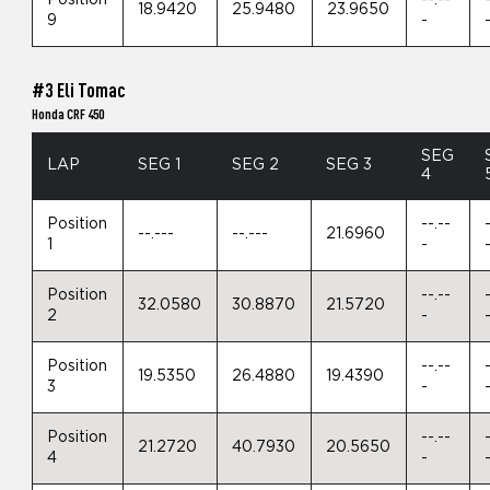
18.9420
25.9480
23.9650
9
-
#3 Eli Tomac
Honda CRF 450
SEG
LAP
SEG 1
SEG 2
SEG 3
4
Position
--.--
--.---
--.---
21.6960
1
-
Position
--.--
32.0580
30.8870
21.5720
2
-
Position
--.--
19.5350
26.4880
19.4390
3
-
Position
--.--
21.2720
40.7930
20.5650
4
-