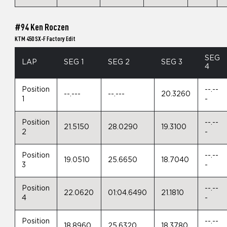
#94 Ken Roczen
KTM 450 SX-F Factory Edit
SEG
LAP
SEG 1
SEG 2
SEG 3
4
Position
--.--
--.---
--.---
20.3260
1
-
Position
--.--
21.5150
28.0290
19.3100
2
-
Position
--.--
19.0510
25.6650
18.7040
3
-
Position
--.--
22.0620
01:04.6490
21.1810
4
-
Position
--.--
18.8960
25.6320
18.3780