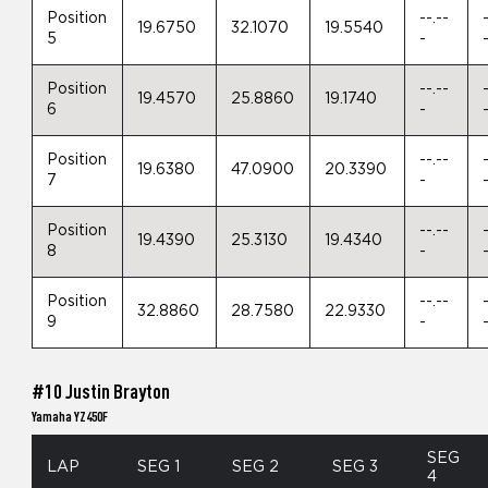
Position
--.--
19.6750
32.1070
19.5540
5
-
Position
--.--
19.4570
25.8860
19.1740
6
-
Position
--.--
19.6380
47.0900
20.3390
7
-
Position
--.--
19.4390
25.3130
19.4340
8
-
Position
--.--
32.8860
28.7580
22.9330
9
-
#10 Justin Brayton
Yamaha YZ450F
SEG
LAP
SEG 1
SEG 2
SEG 3
4