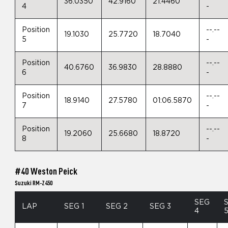
36.0350
42.9160
21.4460
4
-
Position
--.--
19.1030
25.7720
18.7040
5
-
Position
--.--
40.6760
36.9830
28.8880
6
-
Position
--.--
18.9140
27.5780
01:06.5870
7
-
Position
--.--
19.2060
25.6680
18.8720
8
-
#40 Weston Peick
Suzuki RM-Z450
SEG
LAP
SEG 1
SEG 2
SEG 3
4