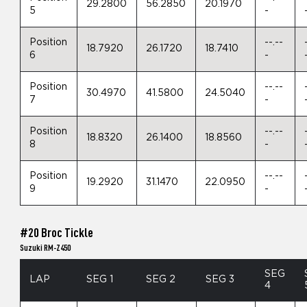
29.2800
56.2850
20.1970
5
-
Position
--.--
18.7920
26.1720
18.7410
6
-
Position
--.--
30.4970
41.5800
24.5040
7
-
Position
--.--
18.8320
26.1400
18.8560
8
-
Position
--.--
19.2920
31.1470
22.0950
9
-
#20 Broc Tickle
Suzuki RM-Z450
SEG
LAP
SEG 1
SEG 2
SEG 3
4