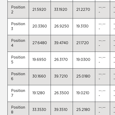
Position
--.--
-
21.5920
33.1920
21.2270
2
-
Position
--.--
-
20.3360
26.9250
19.3130
3
-
Position
--.--
-
27.6480
39.4740
21.1720
4
-
Position
--.--
-
19.6950
26.3170
19.0300
5
-
Position
--.--
-
30.1660
39.7210
25.0180
6
-
Position
--.--
-
19.1280
26.3500
19.0210
7
-
Position
--.--
-
33.3530
39.3510
25.2180
8
-