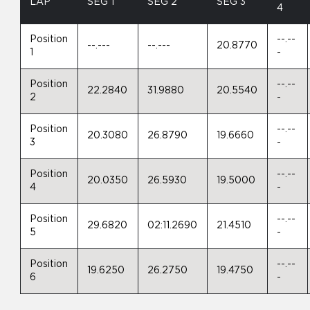
LAP
SEG 1
SEG 2
SEG 3
4
Position
--.--
--.---
--.---
20.8770
1
-
Position
--.--
22.2840
31.9880
20.5540
2
-
Position
--.--
20.3080
26.8790
19.6660
3
-
Position
--.--
20.0350
26.5930
19.5000
4
-
Position
--.--
29.6820
02:11.2690
21.4510
5
-
Position
--.--
19.6250
26.2750
19.4750
6
-