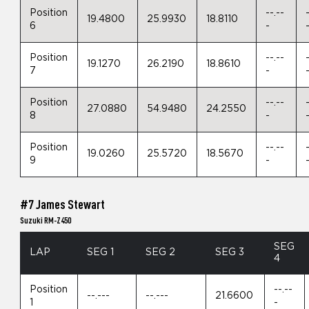
Position
--.--
19.4800
25.9930
18.8110
6
-
Position
--.--
19.1270
26.2190
18.8610
7
-
Position
--.--
27.0880
54.9480
24.2550
8
-
Position
--.--
19.0260
25.5720
18.5670
9
-
#7 James Stewart
Suzuki RM-Z450
SEG
LAP
SEG 1
SEG 2
SEG 3
4
Position
--.--
--.---
--.---
21.6600
1
-