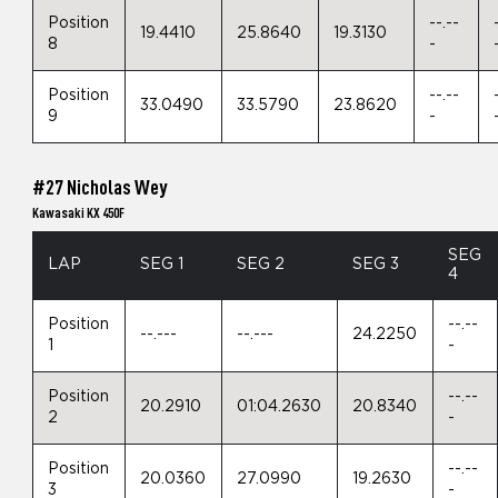
Position
--.--
19.4410
25.8640
19.3130
8
-
Position
--.--
33.0490
33.5790
23.8620
9
-
#27 Nicholas Wey
Kawasaki KX 450F
SEG
LAP
SEG 1
SEG 2
SEG 3
4
Position
--.--
--.---
--.---
24.2250
1
-
Position
--.--
20.2910
01:04.2630
20.8340
2
-
Position
--.--
20.0360
27.0990
19.2630
3
-