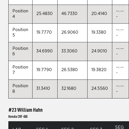
Position
--.--
25.4830
46.7330
20.4140
4
-
Position
--.--
19.7770
26.9060
19.3380
5
-
Position
--.--
34.6990
33.3060
24.9010
6
-
Position
--.--
19.7790
26.5380
19.3820
7
-
Position
--.--
31.3410
32.1680
24.5560
8
-
#23 William Hahn
Honda CRF 450
SEG