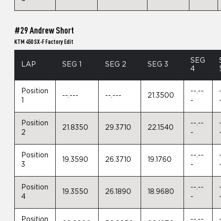
#29 Andrew Short
KTM 450 SX-F Factory Edit
SEG
LAP
SEG 1
SEG 2
SEG 3
4
Position
--.--
--.---
--.---
21.3500
1
-
Position
--.--
21.8350
29.3710
22.1540
2
-
Position
--.--
19.3590
26.3710
19.1760
3
-
Position
--.--
19.3550
26.1890
18.9680
4
-
Position
--.--