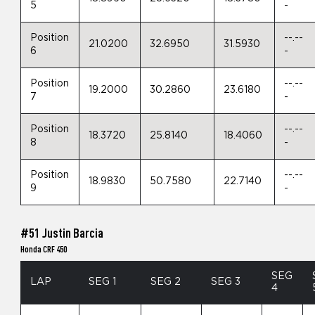
5
-
Position
--.--
21.0200
32.6950
31.5930
6
-
Position
--.--
19.2000
30.2860
23.6180
7
-
Position
--.--
18.3720
25.8140
18.4060
8
-
Position
--.--
18.9830
50.7580
22.7140
9
-
#51 Justin Barcia
Honda CRF 450
SEG
LAP
SEG 1
SEG 2
SEG 3
4