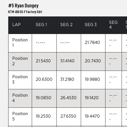
#5 Ryan Dungey
KTM 450 SX-F Factory Edit
SEG
LAP
SEG 1
SEG 2
SEG 3
4
Position
--.--
--.---
--.---
21.7840
1
-
Position
--.--
21.5430
51.4140
20.7430
2
-
Position
--.--
20.6300
31.2180
19.9880
3
-
Position
--.--
19.0850
26.4530
19.1420
4
-
Position
--.--
19.2530
27.6350
19.4470
5
-