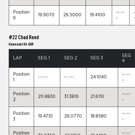
Position
--.--
19.9070
26.5000
19.4100
9
-
#22 Chad Reed
Kawasaki KX 450F
SEG
LAP
SEG 1
SEG 2
SEG 3
4
Position
--.--
--.---
--.---
24.1040
1
-
Position
--.--
20.8830
31.3810
21.6110
2
-
Position
--.--
19.4710
26.0770
18.8580
3
-
Position
--.--