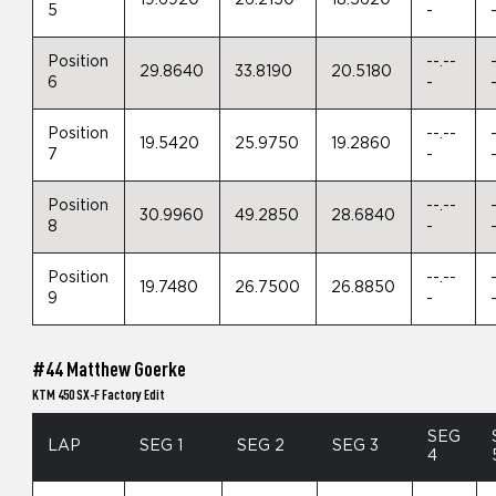
19.6920
26.2150
18.5620
5
-
Position
--.--
29.8640
33.8190
20.5180
6
-
Position
--.--
19.5420
25.9750
19.2860
7
-
Position
--.--
30.9960
49.2850
28.6840
8
-
Position
--.--
19.7480
26.7500
26.8850
9
-
#44 Matthew Goerke
KTM 450 SX-F Factory Edit
SEG
LAP
SEG 1
SEG 2
SEG 3
4