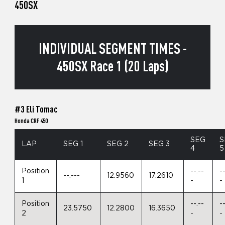
450SX
INDIVIDUAL SEGMENT TIMES -
450SX Race 1 (20 Laps)
#3 Eli Tomac
Honda CRF 450
SEG
S
LAP
SEG 1
SEG 2
SEG 3
4
5
Position
--.--
-
--.---
12.9560
17.2610
1
-
-
Position
--.--
-
23.5750
12.2800
16.3650
2
-
-