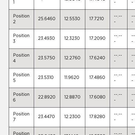
1
-
-
Position
--.--
--
25.6460
12.5530
17.7210
2
-
-
Position
--.--
--
23.4930
12.3230
17.2090
3
-
-
Position
--.--
--
23.5750
12.2760
17.6240
4
-
-
Position
--.--
--
23.5310
11.9620
17.4860
5
-
-
Position
--.--
--
22.8920
12.8870
17.6080
6
-
-
Position
--.--
--
23.4470
12.2300
17.8280
7
-
-
Position
--.--
--