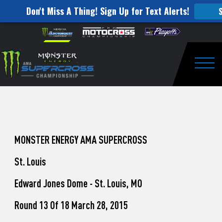
Don't Miss A Thing! Sign Up for Text Alerts!
How
Skip to content
Please
note:
to
This
website
Watch
includes
an
Togg
Pro
accessibility
system.
Motocross
from
Unadilla
MONSTER ENERGY AMA SUPERCROSS
St. Louis
Edward Jones Dome - St. Louis, MO
Round 13 Of 18 March 28, 2015