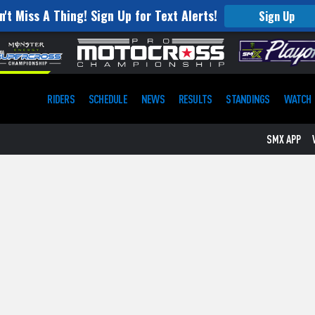
n't Miss A Thing! Sign Up for Text Alerts!
Sign Up
RIDERS
SCHEDULE
NEWS
RESULTS
STANDINGS
WATCH
SMX APP