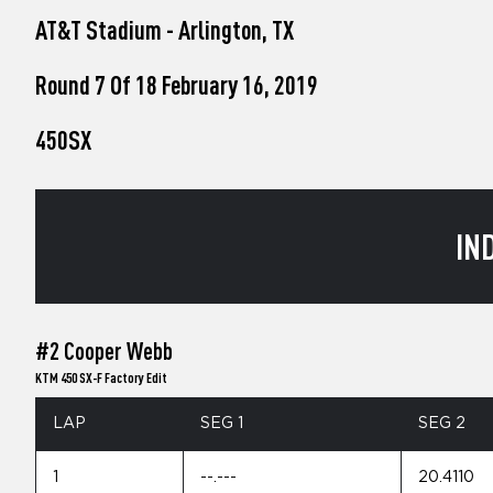
who
AT&T Stadium - Arlington, TX
are
using
a
Round 7 Of 18 February 16, 2019
screen
reader;
450SX
Press
Control-
F10
to
open
IN
an
accessibility
menu.
#2 Cooper Webb
KTM 450 SX-F Factory Edit
LAP
SEG 1
SEG 2
1
--.---
20.4110