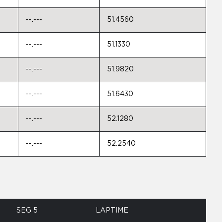
--.---
51.4560
--.---
51.1330
--.---
51.9820
--.---
51.6430
--.---
52.1280
--.---
52.2540
SEG 5
LAPTIME