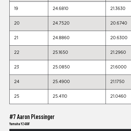
19
24.6810
21.3630
20
24.7520
20.6740
21
24.8860
20.6300
22
25.1650
21.2960
23
25.0850
21.6000
24
25.4900
21.1750
25
25.4110
21.0460
#7 Aaron Plessinger
Yamaha YZ450F