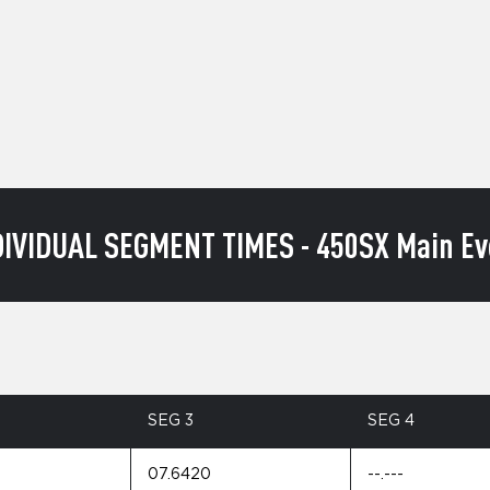
DIVIDUAL SEGMENT TIMES - 450SX Main Ev
SEG 3
SEG 4
07.6420
--.---