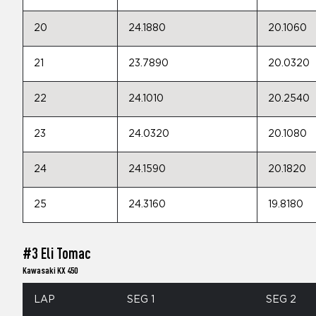
20
24.1880
20.1060
21
23.7890
20.0320
22
24.1010
20.2540
23
24.0320
20.1080
24
24.1590
20.1820
25
24.3160
19.8180
#3 Eli Tomac
Kawasaki KX 450
LAP
SEG 1
SEG 2