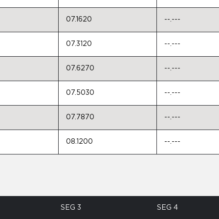
07.1620
--.---
07.3120
--.---
07.6270
--.---
07.5030
--.---
07.7870
--.---
08.1200
--.---
SEG 3
SEG 4