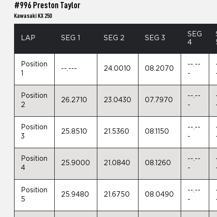
#996 Preston Taylor
Kawasaki KX 250
SEG
LAP
SEG 1
SEG 2
SEG 3
4
Position
--.--
--.---
24.0010
08.2070
1
-
Position
--.--
26.2710
23.0430
07.7970
2
-
Position
--.--
25.8510
21.5360
08.1150
3
-
Position
--.--
25.9000
21.0840
08.1260
4
-
Position
--.--
25.9480
21.6750
08.0490
5
-