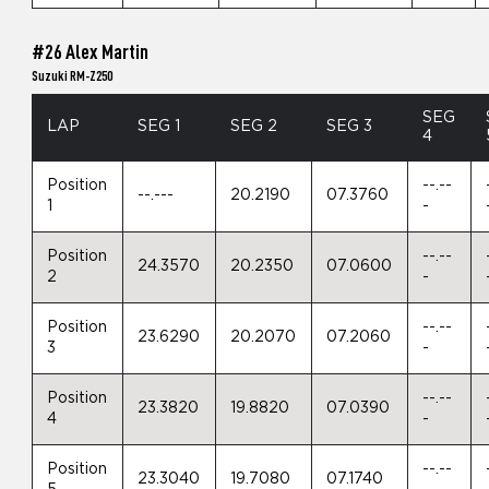
#26 Alex Martin
Suzuki RM-Z250
SEG
LAP
SEG 1
SEG 2
SEG 3
4
Position
--.--
--.---
20.2190
07.3760
1
-
Position
--.--
24.3570
20.2350
07.0600
2
-
Position
--.--
23.6290
20.2070
07.2060
3
-
Position
--.--
23.3820
19.8820
07.0390
4
-
Position
--.--
23.3040
19.7080
07.1740