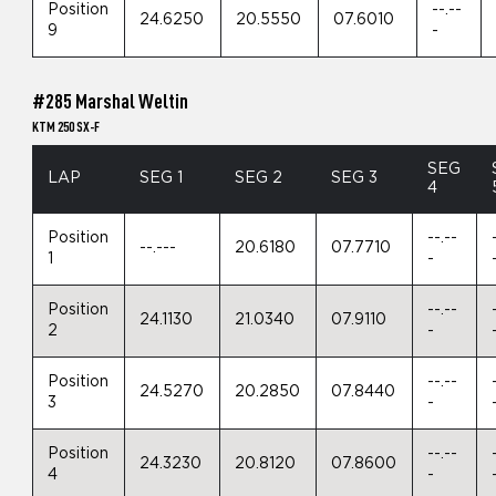
Position
--.--
24.6250
20.5550
07.6010
9
-
#285 Marshal Weltin
KTM 250 SX-F
SEG
LAP
SEG 1
SEG 2
SEG 3
4
Position
--.--
--.---
20.6180
07.7710
1
-
Position
--.--
24.1130
21.0340
07.9110
2
-
Position
--.--
24.5270
20.2850
07.8440
3
-
Position
--.--
24.3230
20.8120
07.8600
4
-