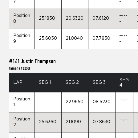
7
-
Position
--.--
25.1850
20.6320
07.6120
8
-
Position
--.--
25.6050
21.0040
07.7850
9
-
#161 Justin Thompson
Yamaha YZ250F
SEG
LAP
SEG 1
SEG 2
SEG 3
4
Position
--.--
--.---
22.9650
08.5230
1
-
Position
--.--
25.6360
21.1090
07.8630
2
-