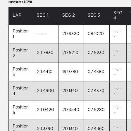
Husqvarna FC250
SEG
LAP
SEG 1
SEG 2
SEG 3
4
Position
--.--
--.---
20.9320
08.1020
1
-
Position
--.--
24.7830
20.5210
07.5230
2
-
Position
--.--
24.4410
19.9780
07.4380
3
-
Position
--.--
24.4900
20.1340
07.4370
4
-
Position
--.--
24.0420
20.3540
07.5280
5
-
Position
--.--
24.3390
20.1340
07.4460