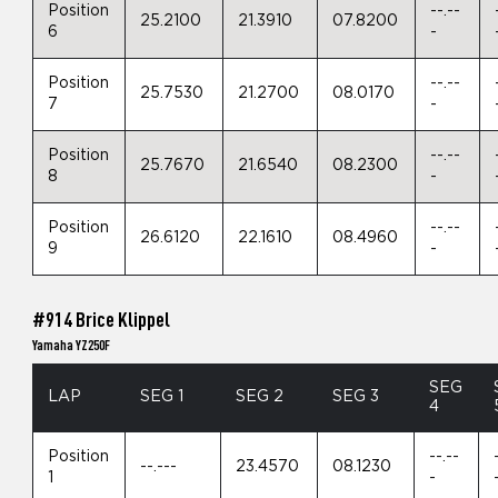
Position
--.--
25.2100
21.3910
07.8200
6
-
Position
--.--
25.7530
21.2700
08.0170
7
-
Position
--.--
25.7670
21.6540
08.2300
8
-
Position
--.--
26.6120
22.1610
08.4960
9
-
#914 Brice Klippel
Yamaha YZ250F
SEG
LAP
SEG 1
SEG 2
SEG 3
4
Position
--.--
--.---
23.4570
08.1230
1
-