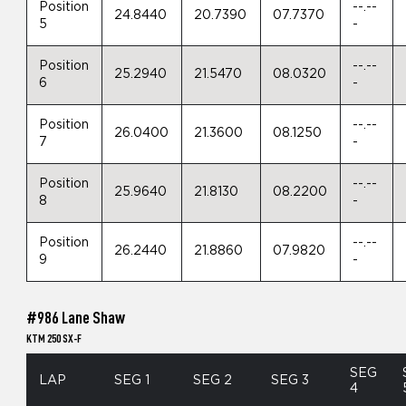
Position
--.--
24.8440
20.7390
07.7370
5
-
Position
--.--
25.2940
21.5470
08.0320
6
-
Position
--.--
26.0400
21.3600
08.1250
7
-
Position
--.--
25.9640
21.8130
08.2200
8
-
Position
--.--
26.2440
21.8860
07.9820
9
-
#986 Lane Shaw
KTM 250 SX-F
SEG
LAP
SEG 1
SEG 2
SEG 3
4