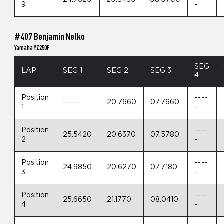
9
-
#407 Benjamin Nelko
Yamaha YZ250F
SEG
LAP
SEG 1
SEG 2
SEG 3
4
Position
--.--
--.---
20.7660
07.7660
1
-
Position
--.--
25.5420
20.6370
07.5780
2
-
Position
--.--
24.9850
20.6270
07.7180
3
-
Position
--.--
25.6650
21.1770
08.0410
4
-