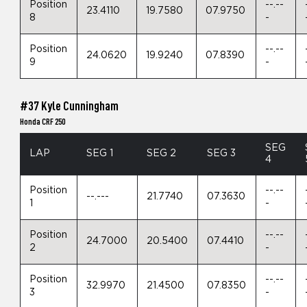
Position
--.--
23.4110
19.7580
07.9750
8
-
Position
--.--
24.0620
19.9240
07.8390
9
-
#37 Kyle Cunningham
Honda CRF 250
SEG
LAP
SEG 1
SEG 2
SEG 3
4
Position
--.--
--.---
21.7740
07.3630
1
-
Position
--.--
24.7000
20.5400
07.4410
2
-
Position
--.--
32.9970
21.4500
07.8350
3
-