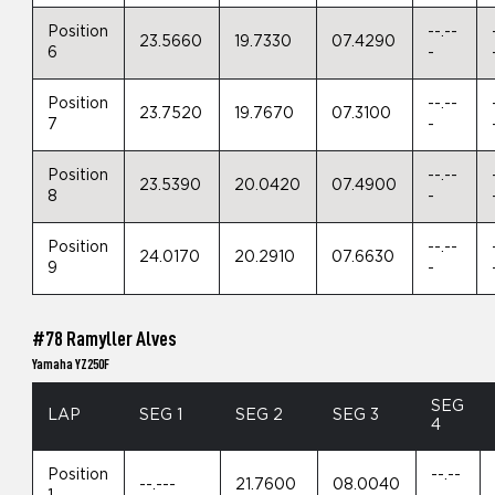
Position
--.--
23.5660
19.7330
07.4290
6
-
Position
--.--
23.7520
19.7670
07.3100
7
-
Position
--.--
23.5390
20.0420
07.4900
8
-
Position
--.--
24.0170
20.2910
07.6630
9
-
#78 Ramyller Alves
Yamaha YZ250F
SEG
LAP
SEG 1
SEG 2
SEG 3
4
Position
--.--
--.---
21.7600
08.0040