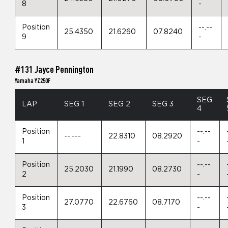
8
-
Position
--.--
25.4350
21.6260
07.8240
9
-
#131 Jayce Pennington
Yamaha YZ250F
SEG
LAP
SEG 1
SEG 2
SEG 3
4
Position
--.--
--.---
22.8310
08.2920
1
-
Position
--.--
25.2030
21.1990
08.2730
2
-
Position
--.--
27.0770
22.6760
08.7170
3
-