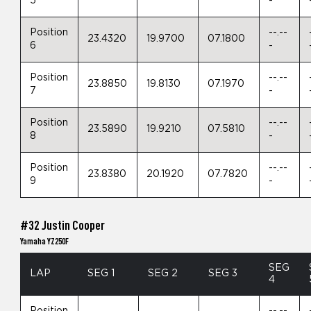
5
-
Position
--.--
23.4320
19.9700
07.1800
6
-
Position
--.--
23.8850
19.8130
07.1970
7
-
Position
--.--
23.5890
19.9210
07.5810
8
-
Position
--.--
23.8380
20.1920
07.7820
9
-
#32 Justin Cooper
Yamaha YZ250F
SEG
LAP
SEG 1
SEG 2
SEG 3
4