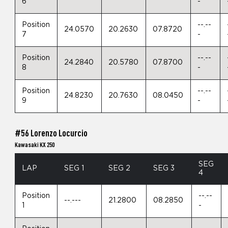
6
-
Position
--.--
24.0570
20.2630
07.8720
7
-
Position
--.--
24.2840
20.5780
07.8700
8
-
Position
--.--
24.8230
20.7630
08.0450
9
-
#56 Lorenzo Locurcio
Kawasaki KX 250
SEG
LAP
SEG 1
SEG 2
SEG 3
4
Position
--.--
--.---
21.2800
08.2850
1
-