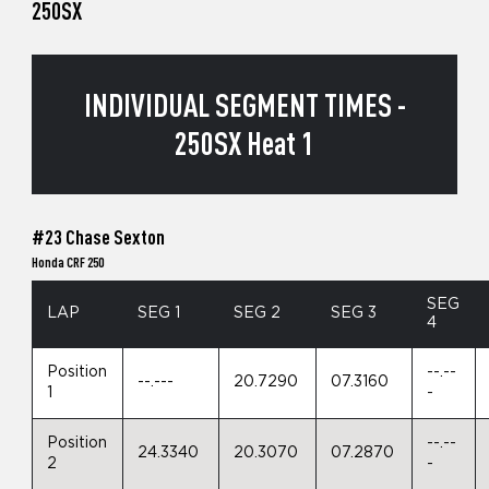
250SX
INDIVIDUAL SEGMENT TIMES -
250SX Heat 1
#23 Chase Sexton
Honda CRF 250
SEG
LAP
SEG 1
SEG 2
SEG 3
4
Position
--.--
--.---
20.7290
07.3160
1
-
Position
--.--
24.3340
20.3070
07.2870
2
-