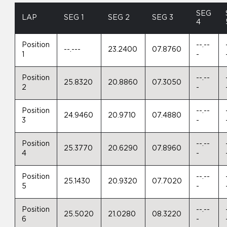
SEG
LAP
SEG 1
SEG 2
SEG 3
4
Position
--.--
--.---
23.2400
07.8760
1
-
Position
--.--
25.8320
20.8860
07.3050
2
-
Position
--.--
24.9460
20.9710
07.4880
3
-
Position
--.--
25.3770
20.6290
07.8960
4
-
Position
--.--
25.1430
20.9320
07.7020
5
-
Position
--.--
25.5020
21.0280
08.3220
6
-