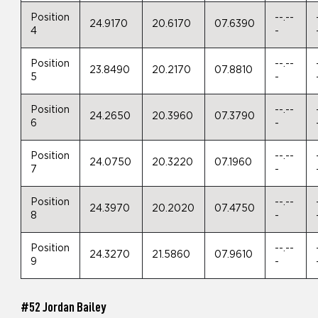
Position
--.--
24.9170
20.6170
07.6390
4
-
Position
--.--
23.8490
20.2170
07.8810
5
-
Position
--.--
24.2650
20.3960
07.3790
6
-
Position
--.--
24.0750
20.3220
07.1960
7
-
Position
--.--
24.3970
20.2020
07.4750
8
-
Position
--.--
24.3270
21.5860
07.9610
9
-
#52 Jordan Bailey