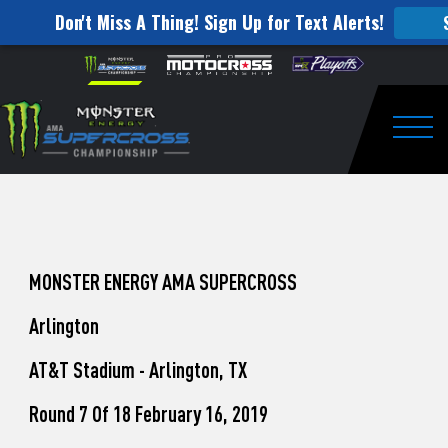
Don't Miss A Thing! Sign Up for Text Alerts!
How
Skip to content
Please
note:
to
This
website
Watch
includes
an
Togg
Pro
accessibility
system.
Motocross
from
Unadilla
MONSTER ENERGY AMA SUPERCROSS
Arlington
AT&T Stadium - Arlington, TX
Round 7 Of 18 February 16, 2019