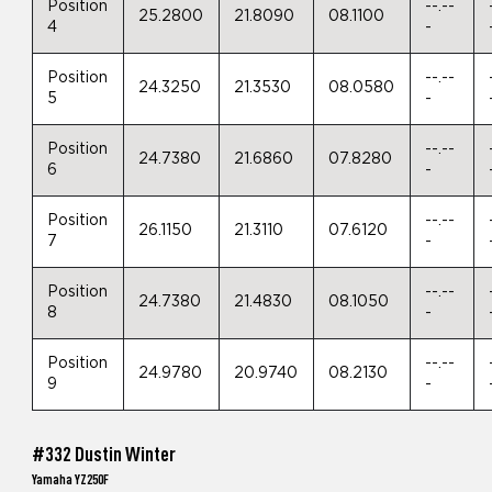
Position
--.--
25.2800
21.8090
08.1100
4
-
Position
--.--
24.3250
21.3530
08.0580
5
-
Position
--.--
24.7380
21.6860
07.8280
6
-
Position
--.--
26.1150
21.3110
07.6120
7
-
Position
--.--
24.7380
21.4830
08.1050
8
-
Position
--.--
24.9780
20.9740
08.2130
9
-
#332 Dustin Winter
Yamaha YZ250F