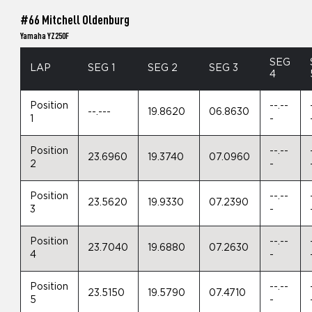
#66 Mitchell Oldenburg
Yamaha YZ250F
SEG
LAP
SEG 1
SEG 2
SEG 3
4
Position
--.--
--.---
19.8620
06.8630
1
-
Position
--.--
23.6960
19.3740
07.0960
2
-
Position
--.--
23.5620
19.9330
07.2390
3
-
Position
--.--
23.7040
19.6880
07.2630
4
-
Position
--.--
23.5150
19.5790
07.4710
5
-