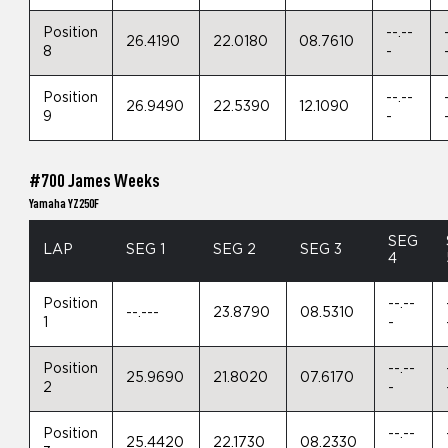
Position
--.--
26.4190
22.0180
08.7610
8
-
Position
--.--
26.9490
22.5390
12.1090
9
-
#700 James Weeks
Yamaha YZ250F
SEG
LAP
SEG 1
SEG 2
SEG 3
4
Position
--.--
--.---
23.8790
08.5310
1
-
Position
--.--
25.9690
21.8020
07.6170
2
-
Position
--.--
25.4420
22.1730
08.2330