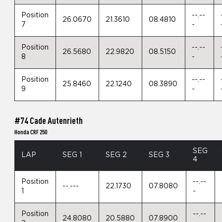
Position
--.--
26.0670
21.3610
08.4810
7
-
Position
--.--
26.5680
22.9820
08.5150
8
-
Position
--.--
25.8460
22.1240
08.3890
9
-
#74 Cade Autenrieth
Honda CRF 250
SEG
LAP
SEG 1
SEG 2
SEG 3
4
Position
--.--
--.---
22.1730
07.8080
1
-
Position
--.--
24.8080
20.5880
07.8900