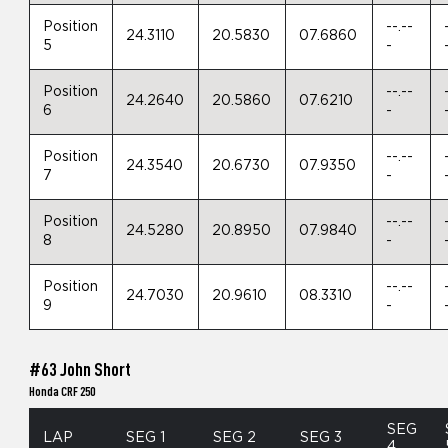
Position
--.--
24.3110
20.5830
07.6860
5
-
Position
--.--
24.2640
20.5860
07.6210
6
-
Position
--.--
24.3540
20.6730
07.9350
7
-
Position
--.--
24.5280
20.8950
07.9840
8
-
Position
--.--
24.7030
20.9610
08.3310
9
-
#63 John Short
Honda CRF 250
SEG
LAP
SEG 1
SEG 2
SEG 3
4