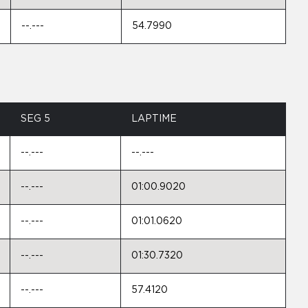
--.---
54.7990
SEG 5
LAPTIME
--.---
--.---
--.---
01:00.9020
--.---
01:01.0620
--.---
01:30.7320
--.---
57.4120