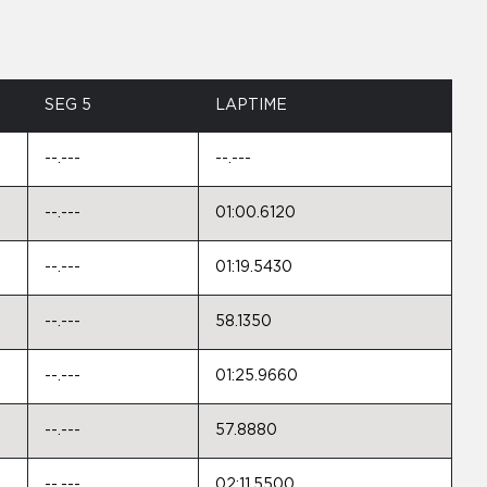
SEG 5
LAPTIME
--.---
--.---
--.---
01:00.6120
--.---
01:19.5430
--.---
58.1350
--.---
01:25.9660
--.---
57.8880
--.---
02:11.5500