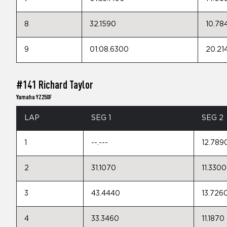
8
32.1590
10.78
9
01:08.6300
20.21
#141 Richard Taylor
Yamaha YZ250F
LAP
SEG 1
SEG 2
1
--.---
12.789
2
31.1070
11.3300
3
43.4440
13.726
4
33.3460
11.1870