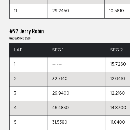
11
29.2450
10.5810
#97 Jerry Robin
GASGAS MC 250F
LAP
SEG 1
SEG 2
1
--.---
15.7260
2
32.7140
12.0410
3
29.9400
12.2160
4
46.4830
14.8700
5
31.5380
11.8400