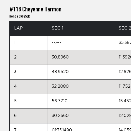
#118 Cheyenne Harmon
Honda CRF250R
LAP
SEG 1
SEG 
1
--.---
35.38
2
30.8960
11.392
3
48.9520
12.62
4
32.2080
11.75
5
56.7710
15.45
6
30.2560
12.02
7
01:33.1490
14.05