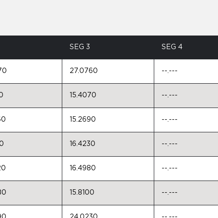
2
SEG 3
SEG 4
70
27.0760
--.---
0
15.4070
--.---
60
15.2690
--.---
20
16.4230
--.---
20
16.4980
--.---
80
15.8100
--.---
90
24.0230
--.---