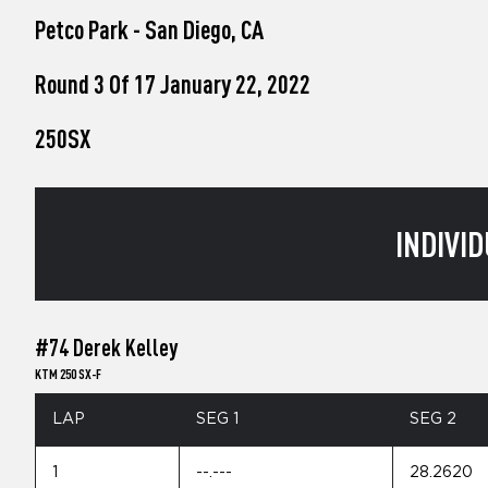
who
Petco Park - San Diego, CA
are
using
a
Round 3 Of 17 January 22, 2022
screen
reader;
250SX
Press
Control-
F10
to
open
INDIVID
an
accessibility
menu.
#74 Derek Kelley
KTM 250 SX-F
LAP
SEG 1
SEG 2
1
--.---
28.2620