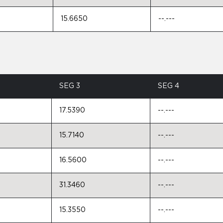
15.6650
--.---
SEG 3
SEG 4
17.5390
--.---
15.7140
--.---
16.5600
--.---
31.3460
--.---
15.3550
--.---