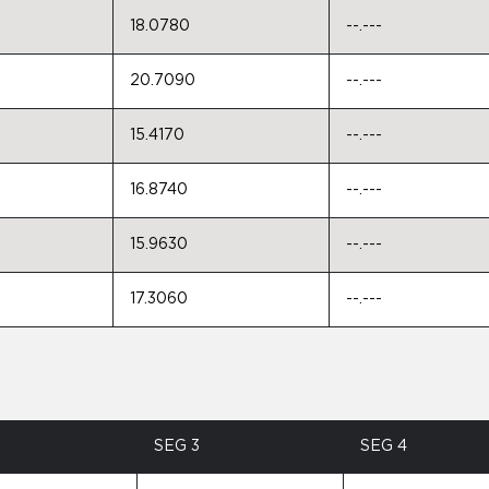
18.0780
--.---
20.7090
--.---
15.4170
--.---
16.8740
--.---
15.9630
--.---
17.3060
--.---
SEG 3
SEG 4