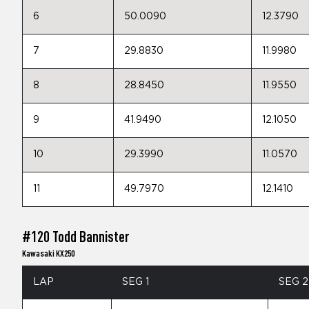
6
50.0090
12.3790
7
29.8830
11.9980
8
28.8450
11.9550
9
41.9490
12.1050
10
29.3990
11.0570
11
49.7970
12.1410
#120 Todd Bannister
Kawasaki KX250
LAP
SEG 1
SEG 2