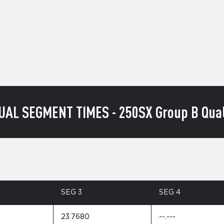
UAL SEGMENT TIMES - 250SX Group B Qual
SEG 3
SEG 4
23.7680
--.---