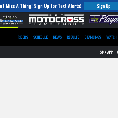
n't Miss A Thing! Sign Up for Text Alerts!
Sign Up
RIDERS
SCHEDULE
NEWS
RESULTS
STANDINGS
WATCH
SMX APP