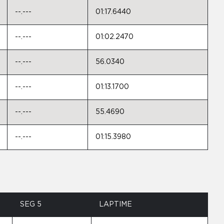
--.---
01:17.6440
--.---
01:02.2470
--.---
56.0340
--.---
01:13.1700
--.---
55.4690
--.---
01:15.3980
SEG 5
LAPTIME