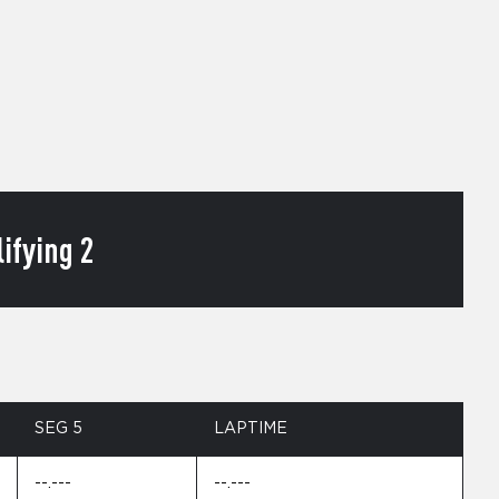
ifying 2
SEG 5
LAPTIME
--.---
--.---