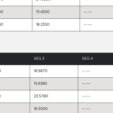
40
15.4300
--.---
40
18.2350
--.---
SEG 3
SEG 4
0
18.9870
--.---
15.6380
--.---
0
23.5780
--.---
16.5500
--.---