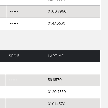
--.---
01:00.7960
--.---
01:47.6530
SEG 5
LAPTIME
--.---
--.---
--.---
59.6570
--.---
01:20.7330
--.---
01:01.4570