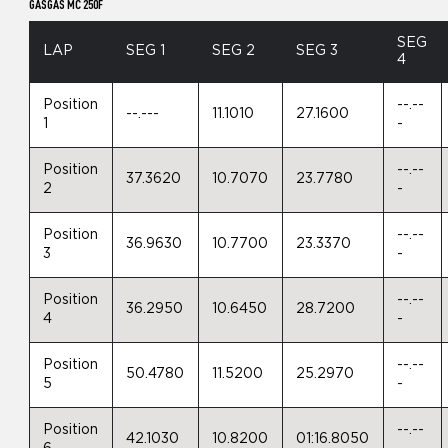
GASGAS MC 250F
SEG
LAP
SEG 1
SEG 2
SEG 3
4
Position
--.--
--.---
11.1010
27.1600
1
-
Position
--.--
37.3620
10.7070
23.7780
2
-
Position
--.--
36.9630
10.7700
23.3370
3
-
Position
--.--
36.2950
10.6450
28.7200
4
-
Position
--.--
50.4780
11.5200
25.2970
5
-
Position
--.--
42.1030
10.8200
01:16.8050