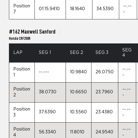
Position
--.--
01:15.9410
18.1640
34.5390
7
-
#162 Maxwell Sanford
Honda CRF250R
SEG
LAP
SEG 1
SEG 2
SEG 3
4
Position
--.--
--.---
10.9840
26.0750
1
-
Position
--.--
38.0730
10.6650
23.7960
2
-
Position
--.--
37.6390
10.5560
23.4380
3
-
Position
--.--
56.3340
11.8010
24.9540
4
-