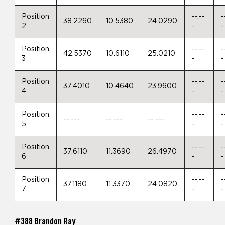
Position
--.--
-
38.2260
10.5380
24.0290
2
-
-
Position
--.--
-
42.5370
10.6110
25.0210
3
-
-
Position
--.--
-
37.4010
10.4640
23.9600
4
-
-
Position
--.--
-
--.---
--.---
--.---
5
-
-
Position
--.--
-
37.6110
11.3690
26.4970
6
-
-
Position
--.--
-
37.1180
11.3370
24.0820
7
-
-
#388 Brandon Ray