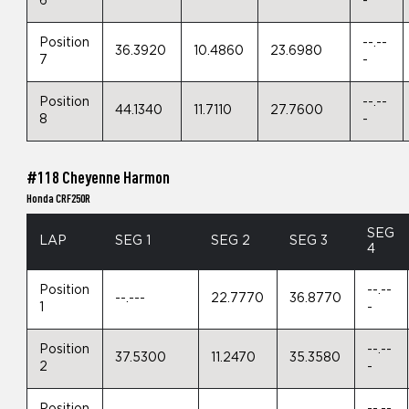
6
-
Position
--.--
36.3920
10.4860
23.6980
7
-
Position
--.--
44.1340
11.7110
27.7600
8
-
#118 Cheyenne Harmon
Honda CRF250R
SEG
LAP
SEG 1
SEG 2
SEG 3
4
Position
--.--
--.---
22.7770
36.8770
1
-
Position
--.--
37.5300
11.2470
35.3580
2
-