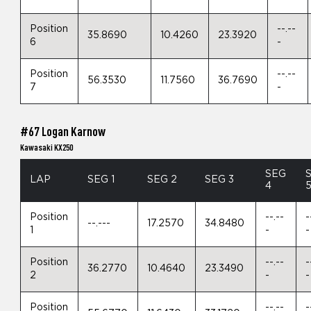
Position
--.--
35.8690
10.4260
23.3920
6
-
Position
--.--
56.3530
11.7560
36.7690
7
-
#67 Logan Karnow
Kawasaki KX250
SEG
LAP
SEG 1
SEG 2
SEG 3
4
Position
--.--
-
--.---
17.2570
34.8480
1
-
-
Position
--.--
-
36.2770
10.4640
23.3490
2
-
-
Position
--.--
-