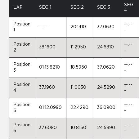
SEG
LAP
SEG 1
SEG 2
SEG 3
4
Position
--.--
--.---
20.1410
37.0630
1
-
Position
--.--
38.1600
11.2950
24.6810
2
-
Position
--.--
01:13.8210
18.5950
37.0620
3
-
Position
--.--
37.1960
11.0030
24.5290
4
-
Position
--.--
01:12.0990
22.4290
36.0900
5
-
Position
--.--
37.6080
10.8150
24.5990
6
-