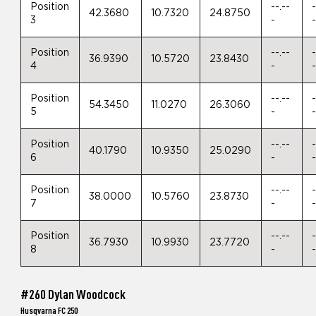
Position
--.--
-
42.3680
10.7320
24.8750
3
-
Position
--.--
-
36.9390
10.5720
23.8430
4
-
Position
--.--
-
54.3450
11.0270
26.3060
5
-
Position
--.--
-
40.1790
10.9350
25.0290
6
-
Position
--.--
-
38.0000
10.5760
23.8730
7
-
Position
--.--
-
36.7930
10.9930
23.7720
8
-
#260 Dylan Woodcock
Husqvarna FC 250