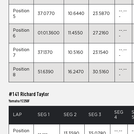
Position
--.--
37.0770
10.6440
23.5870
5
-
Position
--.--
01:01.3600
11.4550
27.2160
6
-
Position
--.--
37.1370
10.5160
23.1540
7
-
Position
--.--
51.6390
16.2470
30.5160
8
-
#141 Richard Taylor
Yamaha YZ250F
SEG
LAP
SEG 1
SEG 2
SEG 3
4
Position
--.--
-
--.---
13.3590
35.0780