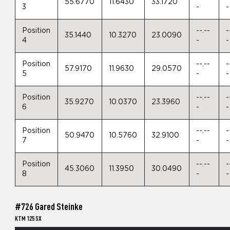
55.6770
11.6430
33.1720
3
-
-
Position
--.--
-
35.1440
10.3270
23.0090
4
-
-
Position
--.--
-
57.9170
11.9630
29.0570
5
-
-
Position
--.--
-
35.9270
10.0370
23.3960
6
-
-
Position
--.--
-
50.9470
10.5760
32.9100
7
-
-
Position
--.--
-
45.3060
11.3950
30.0490
8
-
-
#726 Gared Steinke
KTM 125 SX