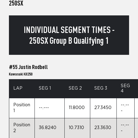
250SX
INDIVIDUAL SEGMENT TIMES -
250SX Group B Qualifying 1
#55 Justin Rodbell
Kawasaki KX250
SEG
LAP
SEG 1
SEG 2
SEG 3
4
Position
--.--
--.---
11.8000
27.3450
1
-
Position
--.--
36.8240
10.7310
23.3630
2
-