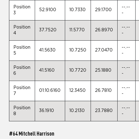
Position
--.--
52.9100
10.7330
29.1700
3
-
Position
--.--
37.7520
11.5770
26.8970
4
-
Position
--.--
41.5630
10.7250
27.0470
5
-
Position
--.--
41.5160
10.7720
25.1880
6
-
Position
--.--
01:10.6160
12.3450
26.7810
7
-
Position
--.--
36.1910
10.2130
23.7880
8
-
#64 Mitchell Harrison