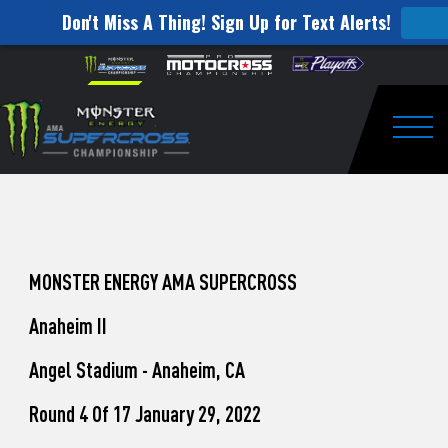
Don't Miss A Thing! Sign Up for Text Alerts!
How
Skip to content
Please
note:
to
This
website
Watch
includes
an
Togg
Pro
accessibility
system.
Motocross
from
Unadilla
MONSTER ENERGY AMA SUPERCROSS
Anaheim II
Angel Stadium - Anaheim, CA
Round 4 Of 17 January 29, 2022