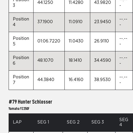
Position
--.--
44.1250
11.4280
43.9820
3
-
Position
--.--
37.1900
11.0910
23.9450
4
-
Position
--.--
01:06.7220
11.0430
26.9110
5
-
Position
--.--
48.1070
18.1410
34.4590
6
-
Position
--.--
44.3840
16.4160
38.9530
7
-
#79 Hunter Schlosser
Yamaha YZ250F
SEG
LAP
SEG 1
SEG 2
SEG 3
4