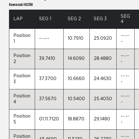
Kawasaki KX250
SEG
LAP
SEG 1
SEG 2
SEG 3
4
Position
--.--
--.---
10.7910
25.0920
1
-
Position
--.--
39.7410
14.6090
28.4880
2
-
Position
--.--
37.3700
10.6660
24.4630
3
-
Position
--.--
37.5670
10.5400
25.4050
4
-
Position
--.--
01:11.7120
18.8870
29.1480
5
-
Position
--.--