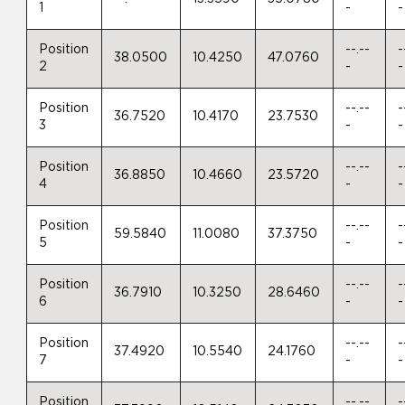
1
-
-
Position
--.--
-
38.0500
10.4250
47.0760
2
-
-
Position
--.--
-
36.7520
10.4170
23.7530
3
-
-
Position
--.--
-
36.8850
10.4660
23.5720
4
-
-
Position
--.--
-
59.5840
11.0080
37.3750
5
-
-
Position
--.--
-
36.7910
10.3250
28.6460
6
-
-
Position
--.--
-
37.4920
10.5540
24.1760
7
-
-
Position
--.--
-