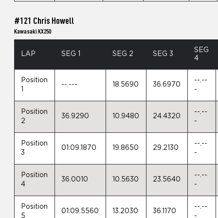
#121 Chris Howell
Kawasaki KX250
SEG
LAP
SEG 1
SEG 2
SEG 3
4
Position
--.--
--.---
18.5690
36.6970
1
-
Position
--.--
36.9290
10.9480
24.4320
2
-
Position
--.--
01:09.1870
19.8650
29.2130
3
-
Position
--.--
36.0010
10.5630
23.5640
4
-
Position
--.--
01:09.5560
13.2030
36.1170
5
-