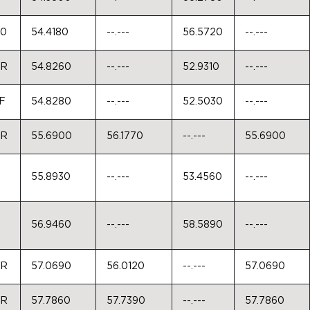
50
54.4180
--.---
56.5720
--.---
0R
54.8260
--.---
52.9310
--.---
F
54.8280
--.---
52.5030
--.---
0R
55.6900
56.1770
--.---
55.6900
55.8930
--.---
53.4560
--.---
56.9460
--.---
58.5890
--.---
0R
57.0690
56.0120
--.---
57.0690
0R
57.7860
57.7390
--.---
57.7860