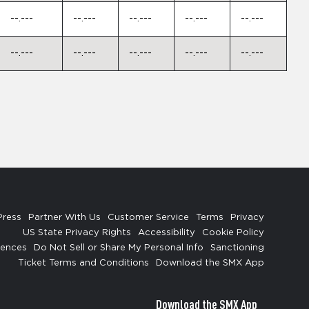
--.---
--.---
--.---
--.---
--.---
--.---
--.---
--.---
--.---
--.---
Press
Partner With Us
Customer Service
Terms
Privacy
US State Privacy Rights
Accessibility
Cookie Policy
rences
Do Not Sell or Share My Personal Info
Sanctioning
Ticket Terms and Conditions
Download the SMX App
Download the SMX App