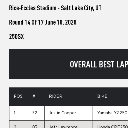
who
Rice-Eccles Stadium - Salt Lake City, UT
are
using
a
Round 14 Of 17 June 10, 2020
screen
reader;
250SX
Press
Control-
F10
to
open
OVERALL BEST LAP 
an
accessibility
menu.
POS.
#
RIDER
BIKE
1
32
Justin Cooper
Yamaha YZ250
2
83
Jett Lawrence
Honda CRF25