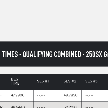
TIMES - QUALIFYING COMBINED - 250SX Gr
BEST
SES #1
SES #2
SES #3
TIME
F
47.9900
--.---
49.7850
--.---
0R
48.6440
--.---
52.2210
--.---