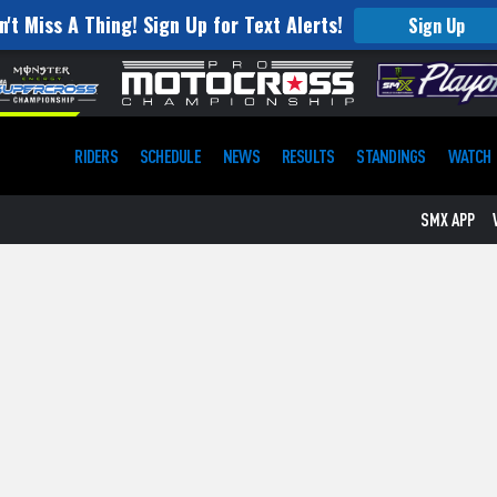
n't Miss A Thing! Sign Up for Text Alerts!
Sign Up
RIDERS
SCHEDULE
NEWS
RESULTS
STANDINGS
WATCH
SMX APP