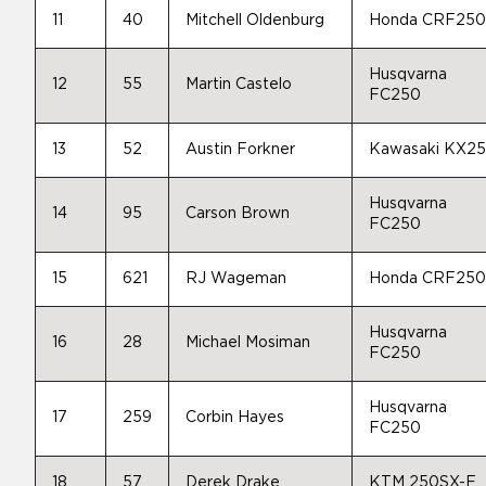
11
40
Mitchell Oldenburg
Honda CRF25
Husqvarna
12
55
Martin Castelo
FC250
13
52
Austin Forkner
Kawasaki KX2
Husqvarna
14
95
Carson Brown
FC250
15
621
RJ Wageman
Honda CRF25
Husqvarna
16
28
Michael Mosiman
FC250
Husqvarna
17
259
Corbin Hayes
FC250
18
57
Derek Drake
KTM 250SX-F