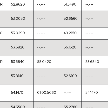
0R
52.8620
--.---
51.3490
--.---
53.0050
--.---
52.6560
--.---
50
53.0290
--.---
49.2150
--.---
53.6820
--.---
56.1620
--.---
0R
53.6840
58.0420
--.---
53.6840
53.8140
--.---
52.6100
--.---
54.1470
01:00.5060
--.---
54.1470
54.3500
--.---
55.2780
--.---