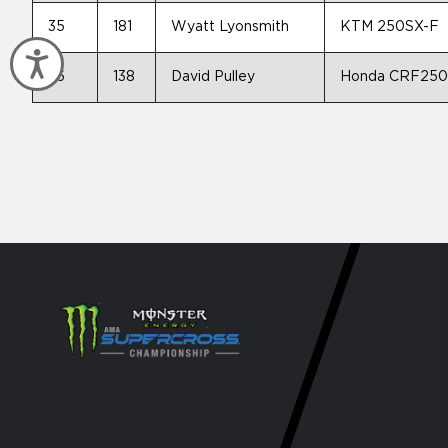
35
181
Wyatt Lyonsmith
KTM 250SX-F
Accessibility
36
138
David Pulley
Honda CRF25