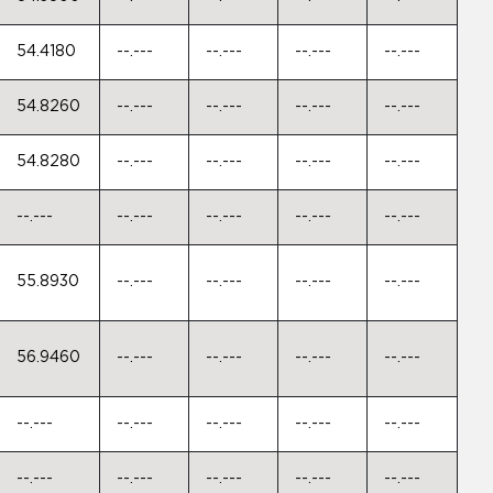
54.4180
--.---
--.---
--.---
--.---
54.8260
--.---
--.---
--.---
--.---
54.8280
--.---
--.---
--.---
--.---
--.---
--.---
--.---
--.---
--.---
55.8930
--.---
--.---
--.---
--.---
56.9460
--.---
--.---
--.---
--.---
--.---
--.---
--.---
--.---
--.---
--.---
--.---
--.---
--.---
--.---