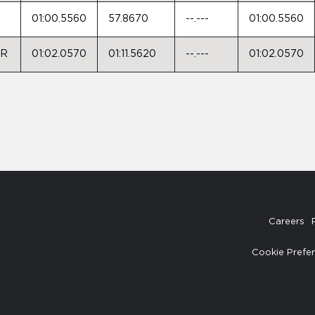
01:00.5560
57.8670
--.---
01:00.5560
0R
01:02.0570
01:11.5620
--.---
01:02.0570
Careers
Cookie Prefe