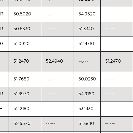
0R
50.5020
--.---
54.9520
--.---
0R
50.6330
--.---
51.3340
--.---
50
51.0920
--.---
52.4710
--.---
51.2470
52.4940
--.---
51.2470
0
51.7680
--.---
50.0230
--.---
0R
51.8970
--.---
54.9160
--.---
F
52.2180
--.---
53.1430
--.---
52.5570
--.---
51.3840
--.---