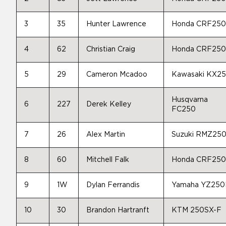
3
35
Hunter Lawrence
Honda CRF25
4
62
Christian Craig
Honda CRF25
5
29
Cameron Mcadoo
Kawasaki KX2
Husqvarna
6
227
Derek Kelley
FC250
7
26
Alex Martin
Suzuki RMZ25
8
60
Mitchell Falk
Honda CRF25
9
1W
Dylan Ferrandis
Yamaha YZ250
10
30
Brandon Hartranft
KTM 250SX-F