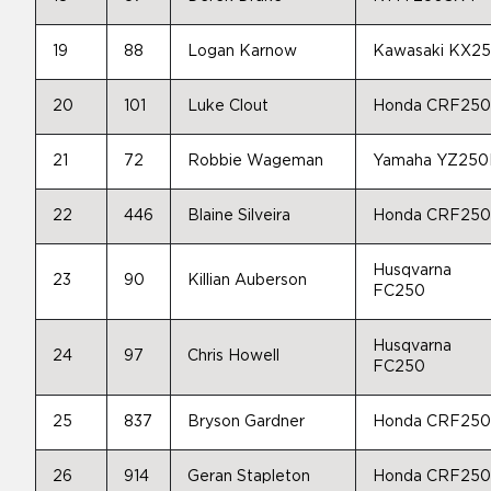
19
88
Logan Karnow
Kawasaki KX2
20
101
Luke Clout
Honda CRF25
21
72
Robbie Wageman
Yamaha YZ250
22
446
Blaine Silveira
Honda CRF25
Husqvarna
23
90
Killian Auberson
FC250
Husqvarna
24
97
Chris Howell
FC250
25
837
Bryson Gardner
Honda CRF25
26
914
Geran Stapleton
Honda CRF25