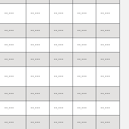
--.---
--.---
--.---
--.---
--.---
--.---
--.---
--.---
--.---
--.---
--.---
--.---
--.---
--.---
--.---
--.---
--.---
--.---
--.---
--.---
--.---
--.---
--.---
--.---
--.---
--.---
--.---
--.---
--.---
--.---
--.---
--.---
--.---
--.---
--.---
--.---
--.---
--.---
--.---
--.---