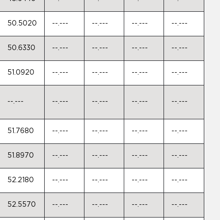
50.5020
--.---
--.---
--.---
--.---
50.6330
--.---
--.---
--.---
--.---
51.0920
--.---
--.---
--.---
--.---
--.---
--.---
--.---
--.---
--.---
51.7680
--.---
--.---
--.---
--.---
51.8970
--.---
--.---
--.---
--.---
52.2180
--.---
--.---
--.---
--.---
52.5570
--.---
--.---
--.---
--.---