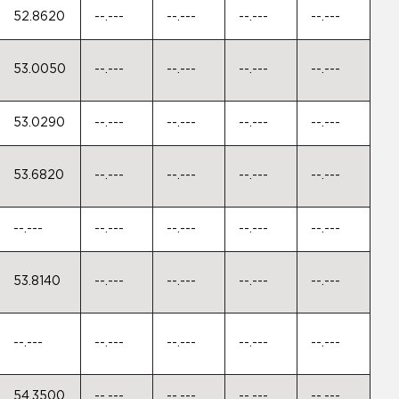
52.8620
--.---
--.---
--.---
--.---
53.0050
--.---
--.---
--.---
--.---
53.0290
--.---
--.---
--.---
--.---
53.6820
--.---
--.---
--.---
--.---
--.---
--.---
--.---
--.---
--.---
53.8140
--.---
--.---
--.---
--.---
--.---
--.---
--.---
--.---
--.---
54.3500
--.---
--.---
--.---
--.---