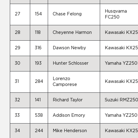
Husqvarna
27
154
Chase Felong
FC250
28
118
Cheyenne Harmon
Kawasaki KX2
29
316
Dawson Newby
Kawasaki KX2
30
193
Hunter Schlosser
Yamaha YZ250
Lorenzo
31
284
Kawasaki KX2
Camporese
32
141
Richard Taylor
Suzuki RMZ25
33
538
Addison Emory
Yamaha YZ250
34
244
Mike Henderson
Kawasaki KX2