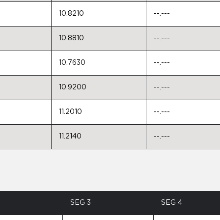
10.8210
--.---
10.8810
--.---
10.7630
--.---
10.9200
--.---
11.2010
--.---
11.2140
--.---
SEG 3
SEG 4