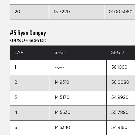
20
15.7220
01:00.5080
#5 Ryan Dungey
KTM 450 SX-F Factory Edit
LAP
SEG 1
SEG 2
1
--.---
56.1060
2
14.9310
56.0080
3
14.5170
54.9920
4
14.5630
55.7890
5
14.3340
54.9160