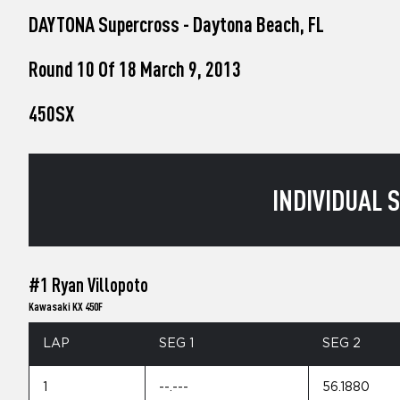
who
DAYTONA Supercross - Daytona Beach, FL
are
using
a
Round 10 Of 18 March 9, 2013
screen
reader;
450SX
Press
Control-
F10
to
open
INDIVIDUAL S
an
accessibility
menu.
#1 Ryan Villopoto
Kawasaki KX 450F
LAP
SEG 1
SEG 2
1
--.---
56.1880