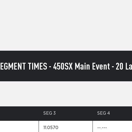
EGMENT TIMES - 450SX Main Event - 20 La
SEG 3
SEG 4
11.0570
--.---