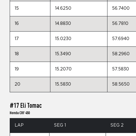
15
14.6250
56.7400
16
14.8830
56.7810
17
15.0230
57.6940
18
15.3490
58.2960
19
15.2070
57.5830
20
15.5830
58.5650
#17 Eli Tomac
Honda CRF 450
LAP
SEG 1
SEG 2