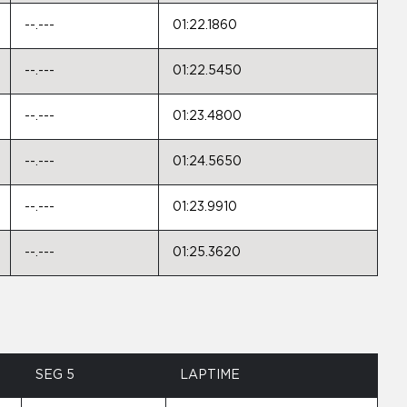
--.---
01:22.1860
--.---
01:22.5450
--.---
01:23.4800
--.---
01:24.5650
--.---
01:23.9910
--.---
01:25.3620
SEG 5
LAPTIME