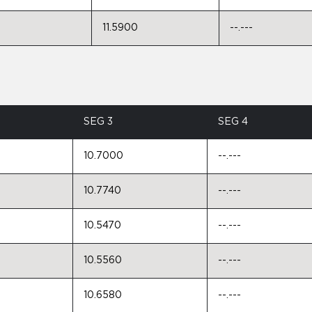
11.5900
--.---
SEG 3
SEG 4
10.7000
--.---
10.7740
--.---
10.5470
--.---
10.5560
--.---
10.6580
--.---