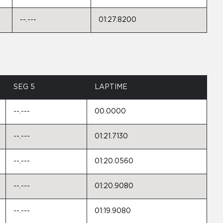
--.---
01:27.8200
SEG 5
LAPTIME
--.---
00.0000
--.---
01:21.7130
--.---
01:20.0560
--.---
01:20.9080
--.---
01:19.9080