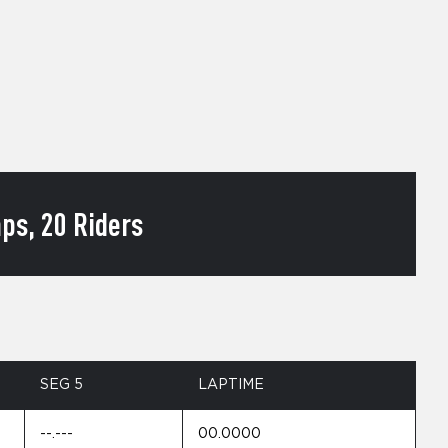
ps, 20 Riders
SEG 5
LAPTIME
--.---
00.0000