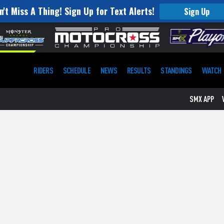
n't Miss A Thing! Sign Up for Text Alerts!
Sign Up
RIDERS
SCHEDULE
NEWS
RESULTS
STANDINGS
WATCH
SMX APP