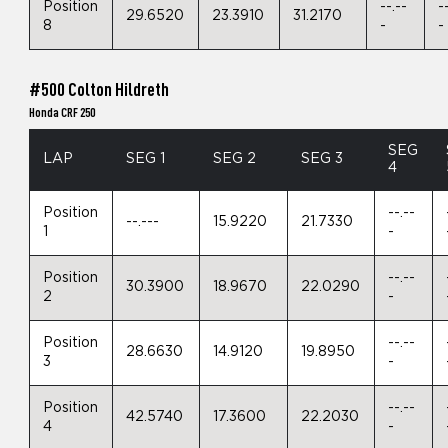
Position
--.--
-
29.6520
23.3910
31.2170
8
-
-
#500 Colton Hildreth
Honda CRF 250
SEG
LAP
SEG 1
SEG 2
SEG 3
4
Position
--.--
--.---
15.9220
21.7330
1
-
Position
--.--
30.3900
18.9670
22.0290
2
-
Position
--.--
28.6630
14.9120
19.8950
3
-
Position
--.--
42.5740
17.3600
22.2030
4
-