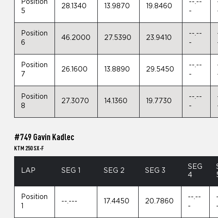
Position
--.--
28.1340
13.9870
19.8460
5
-
Position
--.--
46.2000
27.5390
23.9410
6
-
Position
--.--
26.1600
13.8890
29.5450
7
-
Position
--.--
27.3070
14.1360
19.7730
8
-
#749 Gavin Kadlec
KTM 250 SX-F
SEG
LAP
SEG 1
SEG 2
SEG 3
4
Position
--.--
--.---
17.4450
20.7860
1
-