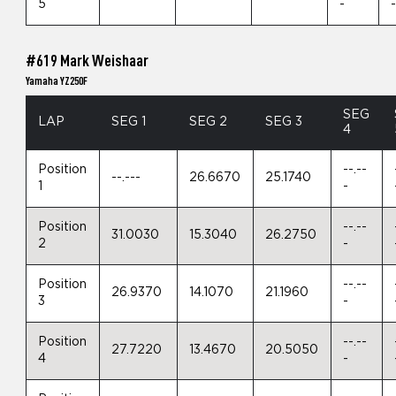
5
-
#619 Mark Weishaar
Yamaha YZ250F
SEG
LAP
SEG 1
SEG 2
SEG 3
4
Position
--.--
--.---
26.6670
25.1740
1
-
Position
--.--
31.0030
15.3040
26.2750
2
-
Position
--.--
26.9370
14.1070
21.1960
3
-
Position
--.--
27.7220
13.4670
20.5050
4
-