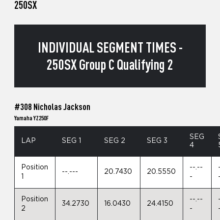
250SX
INDIVIDUAL SEGMENT TIMES -
250SX Group C Qualifying 2
#308 Nicholas Jackson
Yamaha YZ250F
SEG
LAP
SEG 1
SEG 2
SEG 3
4
Position
--.--
--.---
20.7430
20.5550
1
-
Position
--.--
34.2730
16.0430
24.4150
2
-