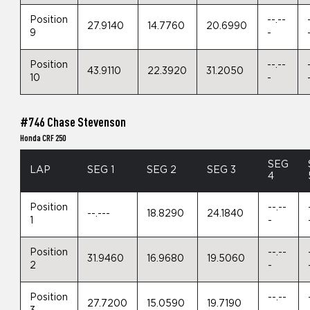
Position
--.--
27.9140
14.7760
20.6990
9
-
Position
--.--
43.9110
22.3920
31.2050
10
-
#746 Chase Stevenson
Honda CRF 250
SEG
LAP
SEG 1
SEG 2
SEG 3
4
Position
--.--
--.---
18.8290
24.1840
1
-
Position
--.--
31.9460
16.9680
19.5060
2
-
Position
--.--
27.7200
15.0590
19.7190