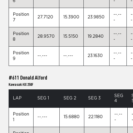
6
-
-
Position
--.--
-
27.7120
15.3900
23.9850
7
-
-
Position
--.--
-
28.9570
15.5150
19.2840
8
-
-
Position
--.--
-
--.---
--.---
23.1630
9
-
-
#611 Donald Alford
Kawasaki KX 250F
SEG
LAP
SEG 1
SEG 2
SEG 3
4
Position
--.--
--.---
15.6880
22.1180
1
-