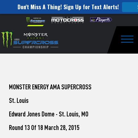
Don't Miss A Thing! Sign Up for Text Alerts!
How
Skip to content
Please
note:
to
This
website
Watch
includes
an
Togg
Pro
accessibility
system.
Motocross
from
Unadilla
MONSTER ENERGY AMA SUPERCROSS
St. Louis
Edward Jones Dome - St. Louis, MO
Round 13 Of 18 March 28, 2015