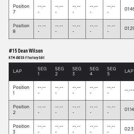
Position
--.--
--.--
--.--
--.--
--.--
01:4
7
-
-
-
-
-
Position
--.--
--.--
--.--
--.--
--.--
01:2
8
-
-
-
-
-
#15 Dean Wilson
KTM 450 SX-F Factory Edit
SEG
SEG
SEG
SEG
SEG
LAP
LAP
1
2
3
4
5
Position
--.--
--.--
--.--
--.--
--.--
--.--
1
-
-
-
-
-
Position
--.--
--.--
--.--
--.--
--.--
01:1
2
-
-
-
-
-
Position
--.--
--.--
--.--
--.--
--.--
02:3
3
-
-
-
-
-