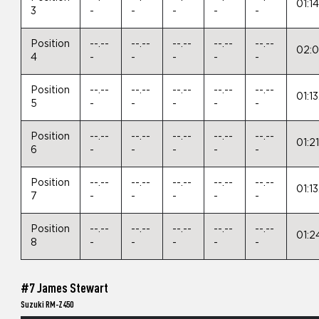
01:1
3
-
-
-
-
-
Position
--.--
--.--
--.--
--.--
--.--
02:0
4
-
-
-
-
-
Position
--.--
--.--
--.--
--.--
--.--
01:1
5
-
-
-
-
-
Position
--.--
--.--
--.--
--.--
--.--
01:2
6
-
-
-
-
-
Position
--.--
--.--
--.--
--.--
--.--
01:1
7
-
-
-
-
-
Position
--.--
--.--
--.--
--.--
--.--
01:2
8
-
-
-
-
-
#7 James Stewart
Suzuki RM-Z450