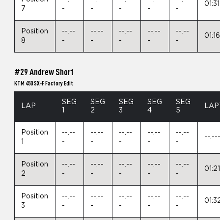
01:3
7
-
-
-
-
-
Position
--.--
--.--
--.--
--.--
--.--
01:1
8
-
-
-
-
-
#29 Andrew Short
KTM 450 SX-F Factory Edit
SEG
SEG
SEG
SEG
SEG
LAP
LAP
1
2
3
4
5
Position
--.--
--.--
--.--
--.--
--.--
--.--
1
-
-
-
-
-
Position
--.--
--.--
--.--
--.--
--.--
01:2
2
-
-
-
-
-
Position
--.--
--.--
--.--
--.--
--.--
01:3
3
-
-
-
-
-