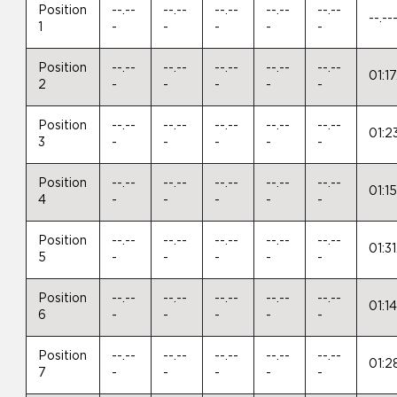
Position
--.--
--.--
--.--
--.--
--.--
--.--
1
-
-
-
-
-
Position
--.--
--.--
--.--
--.--
--.--
01:1
2
-
-
-
-
-
Position
--.--
--.--
--.--
--.--
--.--
01:2
3
-
-
-
-
-
Position
--.--
--.--
--.--
--.--
--.--
01:1
4
-
-
-
-
-
Position
--.--
--.--
--.--
--.--
--.--
01:3
5
-
-
-
-
-
Position
--.--
--.--
--.--
--.--
--.--
01:1
6
-
-
-
-
-
Position
--.--
--.--
--.--
--.--
--.--
01:2
7
-
-
-
-
-