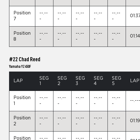
Position
--.--
--.--
--.--
--.--
--.--
01:3
7
-
-
-
-
-
Position
--.--
--.--
--.--
--.--
--.--
01:1
8
-
-
-
-
-
#22 Chad Reed
Yamaha YZ450F
SEG
SEG
SEG
SEG
SEG
LAP
LAP
1
2
3
4
5
Position
--.--
--.--
--.--
--.--
--.--
--.--
1
-
-
-
-
-
Position
--.--
--.--
--.--
--.--
--.--
01:1
2
-
-
-
-
-
Position
--.--
--.--
--.--
--.--
--.--