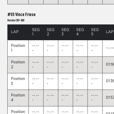
#55 Vince Friese
Honda CRF 450
SEG
SEG
SEG
SEG
SEG
LAP
LAP
1
2
3
4
5
Position
--.--
--.--
--.--
--.--
--.--
--.--
1
-
-
-
-
-
Position
--.--
--.--
--.--
--.--
--.--
01:1
2
-
-
-
-
-
Position
--.--
--.--
--.--
--.--
--.--
01:3
3
-
-
-
-
-
Position
--.--
--.--
--.--
--.--
--.--
01:5
4
-
-
-
-
-
Position
--.--
--.--
--.--
--.--
--.--