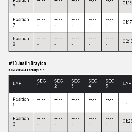
Position
--.--
--.--
--.--
--.--
--.--
01:1
6
-
-
-
-
-
Position
--.--
--.--
--.--
--.--
--.--
01:1
7
-
-
-
-
-
Position
--.--
--.--
--.--
--.--
--.--
02:1
8
-
-
-
-
-
#10 Justin Brayton
KTM 450 SX-F Factory Edit
SEG
SEG
SEG
SEG
SEG
LAP
LAP
1
2
3
4
5
Position
--.--
--.--
--.--
--.--
--.--
--.--
1
-
-
-
-
-
Position
--.--
--.--
--.--
--.--
--.--
01:2
2
-
-
-
-
-