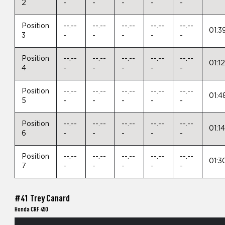
2
-
-
-
-
-
Position
--.--
--.--
--.--
--.--
--.--
01:3
3
-
-
-
-
-
Position
--.--
--.--
--.--
--.--
--.--
01:12
4
-
-
-
-
-
Position
--.--
--.--
--.--
--.--
--.--
01:4
5
-
-
-
-
-
Position
--.--
--.--
--.--
--.--
--.--
01:1
6
-
-
-
-
-
Position
--.--
--.--
--.--
--.--
--.--
01:3
7
-
-
-
-
-
#41 Trey Canard
Honda CRF 450