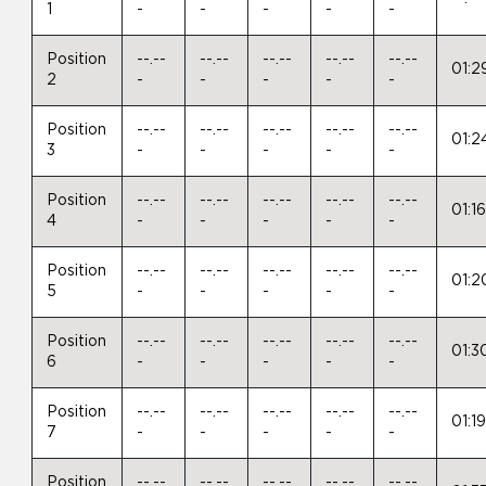
1
-
-
-
-
-
Position
--.--
--.--
--.--
--.--
--.--
01:2
2
-
-
-
-
-
Position
--.--
--.--
--.--
--.--
--.--
01:2
3
-
-
-
-
-
Position
--.--
--.--
--.--
--.--
--.--
01:1
4
-
-
-
-
-
Position
--.--
--.--
--.--
--.--
--.--
01:2
5
-
-
-
-
-
Position
--.--
--.--
--.--
--.--
--.--
01:3
6
-
-
-
-
-
Position
--.--
--.--
--.--
--.--
--.--
01:1
7
-
-
-
-
-
Position
--.--
--.--
--.--
--.--
--.--