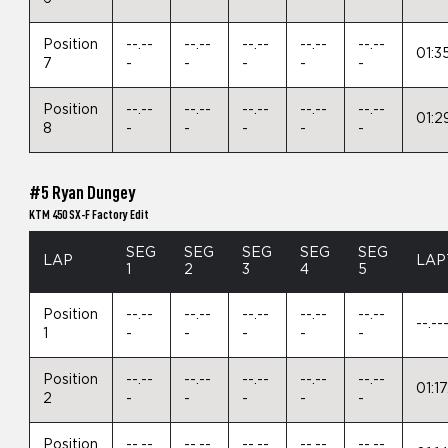
Position
--.--
--.--
--.--
--.--
--.--
01:3
7
-
-
-
-
-
Position
--.--
--.--
--.--
--.--
--.--
01:2
8
-
-
-
-
-
#5 Ryan Dungey
KTM 450 SX-F Factory Edit
SEG
SEG
SEG
SEG
SEG
LAP
LAP
1
2
3
4
5
Position
--.--
--.--
--.--
--.--
--.--
--.--
1
-
-
-
-
-
Position
--.--
--.--
--.--
--.--
--.--
01:1
2
-
-
-
-
-
Position
--.--
--.--
--.--
--.--
--.--