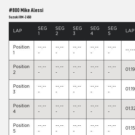
#800 Mike Alessi
Suzuki RM-Z450
SEG
SEG
SEG
SEG
SEG
LAP
LAP
1
2
3
4
5
Position
--.--
--.--
--.--
--.--
--.--
--.--
1
-
-
-
-
-
Position
--.--
--.--
--.--
--.--
--.--
01:1
2
-
-
-
-
-
Position
--.--
--.--
--.--
--.--
--.--
01:1
3
-
-
-
-
-
Position
--.--
--.--
--.--
--.--
--.--
01:3
4
-
-
-
-
-
Position
--.--
--.--
--.--
--.--
--.--
01:1
5
-
-
-
-
-