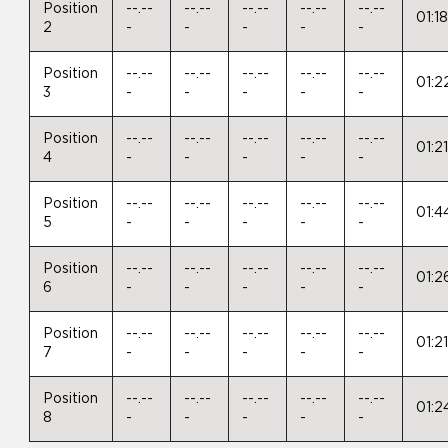
Position
--.--
--.--
--.--
--.--
--.--
01:1
2
-
-
-
-
-
Position
--.--
--.--
--.--
--.--
--.--
01:2
3
-
-
-
-
-
Position
--.--
--.--
--.--
--.--
--.--
01:2
4
-
-
-
-
-
Position
--.--
--.--
--.--
--.--
--.--
01:4
5
-
-
-
-
-
Position
--.--
--.--
--.--
--.--
--.--
01:2
6
-
-
-
-
-
Position
--.--
--.--
--.--
--.--
--.--
01:2
7
-
-
-
-
-
Position
--.--
--.--
--.--
--.--
--.--
01:2
8
-
-
-
-
-