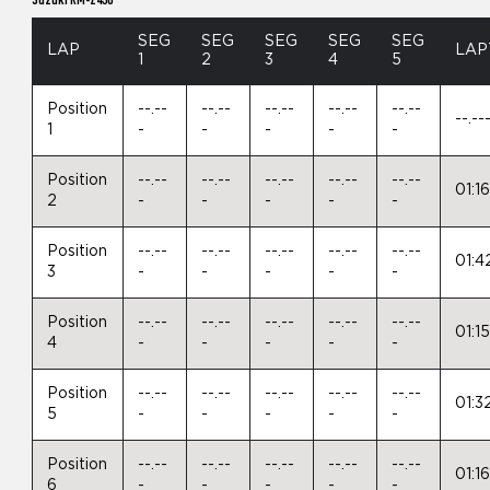
SEG
SEG
SEG
SEG
SEG
LAP
LAP
1
2
3
4
5
Position
--.--
--.--
--.--
--.--
--.--
--.--
1
-
-
-
-
-
Position
--.--
--.--
--.--
--.--
--.--
01:1
2
-
-
-
-
-
Position
--.--
--.--
--.--
--.--
--.--
01:4
3
-
-
-
-
-
Position
--.--
--.--
--.--
--.--
--.--
01:1
4
-
-
-
-
-
Position
--.--
--.--
--.--
--.--
--.--
01:3
5
-
-
-
-
-
Position
--.--
--.--
--.--
--.--
--.--
01:1
6
-
-
-
-
-