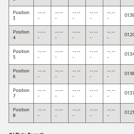
Position
--.--
--.--
--.--
--.--
--.--
01:3
3
-
-
-
-
-
Position
--.--
--.--
--.--
--.--
--.--
01:2
4
-
-
-
-
-
Position
--.--
--.--
--.--
--.--
--.--
01:3
5
-
-
-
-
-
Position
--.--
--.--
--.--
--.--
--.--
01:1
6
-
-
-
-
-
Position
--.--
--.--
--.--
--.--
--.--
01:3
7
-
-
-
-
-
Position
--.--
--.--
--.--
--.--
--.--
01:2
8
-
-
-
-
-