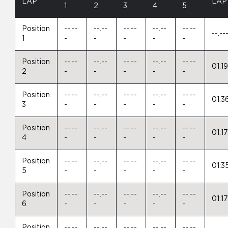
LAP
LAP
1
2
3
4
5
Position
--.--
--.--
--.--
--.--
--.--
--.--
1
-
-
-
-
-
Position
--.--
--.--
--.--
--.--
--.--
01:1
2
-
-
-
-
-
Position
--.--
--.--
--.--
--.--
--.--
01:3
3
-
-
-
-
-
Position
--.--
--.--
--.--
--.--
--.--
01:1
4
-
-
-
-
-
Position
--.--
--.--
--.--
--.--
--.--
01:3
5
-
-
-
-
-
Position
--.--
--.--
--.--
--.--
--.--
01:1
6
-
-
-
-
-
Position
--.--
--.--
--.--
--.--
--.--