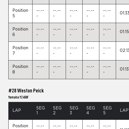
Position
--.--
--.--
--.--
--.--
--.--
01:3
5
-
-
-
-
-
Position
--.--
--.--
--.--
--.--
--.--
01:1
6
-
-
-
-
-
Position
--.--
--.--
--.--
--.--
--.--
02:1
7
-
-
-
-
-
Position
--.--
--.--
--.--
--.--
--.--
01:1
8
-
-
-
-
-
#28 Weston Peick
Yamaha YZ450F
SEG
SEG
SEG
SEG
SEG
LAP
LAP
1
2
3
4
5
Position
--.--
--.--
--.--
--.--
--.--
--.--