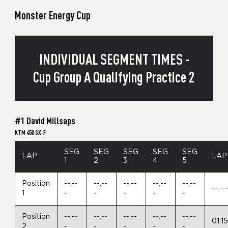
Monster Energy Cup
INDIVIDUAL SEGMENT TIMES -
Cup Group A Qualifying Practice 2
#1 David Millsaps
KTM 450 SX-F
SEG
SEG
SEG
SEG
SEG
LAP
LAP
1
2
3
4
5
Position
--.--
--.--
--.--
--.--
--.--
--.--
1
-
-
-
-
-
Position
--.--
--.--
--.--
--.--
--.--
01:1
2
-
-
-
-
-