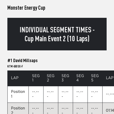
Monster Energy Cup
INDIVIDUAL SEGMENT TIMES -
Cup Main Event 2 (10 Laps)
#1 David Millsaps
KTM 450 SX-F
SEG
SEG
SEG
SEG
SEG
LAP
LAP
1
2
3
4
5
Position
--.--
--.--
--.--
--.--
--.--
--.--
1
-
-
-
-
-
Position
--.--
--.--
--.--
--.--
--.--
01:1
2
-
-
-
-
-