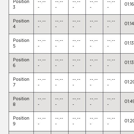
Position
--.--
--.--
--.--
--.--
--.--
01:1
3
-
-
-
-
-
Position
--.--
--.--
--.--
--.--
--.--
01:1
4
-
-
-
-
-
Position
--.--
--.--
--.--
--.--
--.--
01:1
5
-
-
-
-
-
Position
--.--
--.--
--.--
--.--
--.--
01:1
6
-
-
-
-
-
Position
--.--
--.--
--.--
--.--
--.--
01:2
7
-
-
-
-
-
Position
--.--
--.--
--.--
--.--
--.--
01:4
8
-
-
-
-
-
Position
--.--
--.--
--.--
--.--
--.--
01:2
9
-
-
-
-
-