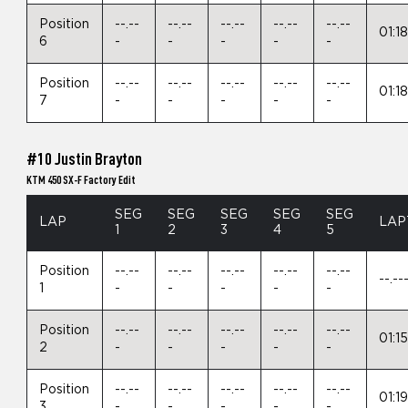
Position
--.--
--.--
--.--
--.--
--.--
01:1
6
-
-
-
-
-
Position
--.--
--.--
--.--
--.--
--.--
01:1
7
-
-
-
-
-
#10 Justin Brayton
KTM 450 SX-F Factory Edit
SEG
SEG
SEG
SEG
SEG
LAP
LAP
1
2
3
4
5
Position
--.--
--.--
--.--
--.--
--.--
--.--
1
-
-
-
-
-
Position
--.--
--.--
--.--
--.--
--.--
01:1
2
-
-
-
-
-
Position
--.--
--.--
--.--
--.--
--.--
01:1
3
-
-
-
-
-