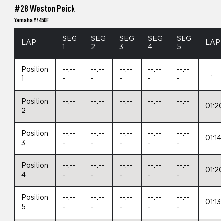
#28 Weston Peick
Yamaha YZ450F
SEG
SEG
SEG
SEG
SEG
LAP
LAP
1
2
3
4
5
Position
--.--
--.--
--.--
--.--
--.--
--.--
1
-
-
-
-
-
Position
--.--
--.--
--.--
--.--
--.--
01:2
2
-
-
-
-
-
Position
--.--
--.--
--.--
--.--
--.--
01:1
3
-
-
-
-
-
Position
--.--
--.--
--.--
--.--
--.--
01:2
4
-
-
-
-
-
Position
--.--
--.--
--.--
--.--
--.--
01:1
5
-
-
-
-
-