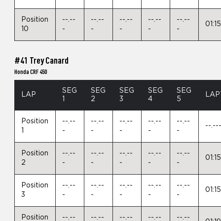
Position
--.--
--.--
--.--
--.--
--.--
01:1
10
-
-
-
-
-
#41 Trey Canard
Honda CRF 450
SEG
SEG
SEG
SEG
SEG
LAP
LAP
1
2
3
4
5
Position
--.--
--.--
--.--
--.--
--.--
--.--
1
-
-
-
-
-
Position
--.--
--.--
--.--
--.--
--.--
01:1
2
-
-
-
-
-
Position
--.--
--.--
--.--
--.--
--.--
01:1
3
-
-
-
-
-
Position
--.--
--.--
--.--
--.--
--.--