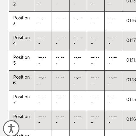
01:1
2
-
-
-
-
-
Position
--.--
--.--
--.--
--.--
--.--
01:1
3
-
-
-
-
-
Position
--.--
--.--
--.--
--.--
--.--
01:1
4
-
-
-
-
-
Position
--.--
--.--
--.--
--.--
--.--
01:1
5
-
-
-
-
-
Position
--.--
--.--
--.--
--.--
--.--
01:1
6
-
-
-
-
-
Position
--.--
--.--
--.--
--.--
--.--
01:1
7
-
-
-
-
-
Position
--.--
--.--
--.--
--.--
--.--
01:1
8
-
-
-
-
-
Accessibility