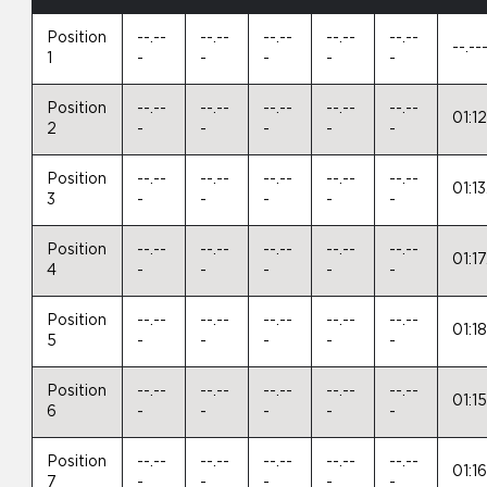
Position
--.--
--.--
--.--
--.--
--.--
--.--
1
-
-
-
-
-
Position
--.--
--.--
--.--
--.--
--.--
01:1
2
-
-
-
-
-
Position
--.--
--.--
--.--
--.--
--.--
01:1
3
-
-
-
-
-
Position
--.--
--.--
--.--
--.--
--.--
01:1
4
-
-
-
-
-
Position
--.--
--.--
--.--
--.--
--.--
01:1
5
-
-
-
-
-
Position
--.--
--.--
--.--
--.--
--.--
01:15
6
-
-
-
-
-
Position
--.--
--.--
--.--
--.--
--.--
01:1
7
-
-
-
-
-