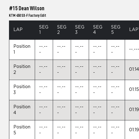
#15 Dean Wilson
KTM 450 SX-F Factory Edit
SEG
SEG
SEG
SEG
SEG
LAP
LAP
1
2
3
4
5
Position
--.--
--.--
--.--
--.--
--.--
--.--
1
-
-
-
-
-
Position
--.--
--.--
--.--
--.--
--.--
01:1
2
-
-
-
-
-
Position
--.--
--.--
--.--
--.--
--.--
01:1
3
-
-
-
-
-
Position
--.--
--.--
--.--
--.--
--.--
01:1
4
-
-
-
-
-
Position
--.--
--.--
--.--
--.--
--.--
01:1
5
-
-
-
-
-