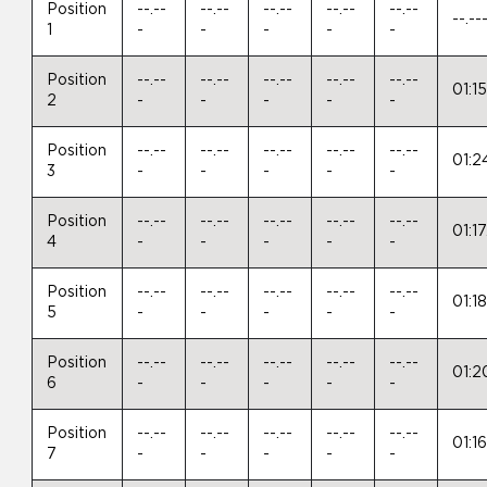
Position
--.--
--.--
--.--
--.--
--.--
--.--
1
-
-
-
-
-
Position
--.--
--.--
--.--
--.--
--.--
01:1
2
-
-
-
-
-
Position
--.--
--.--
--.--
--.--
--.--
01:2
3
-
-
-
-
-
Position
--.--
--.--
--.--
--.--
--.--
01:1
4
-
-
-
-
-
Position
--.--
--.--
--.--
--.--
--.--
01:1
5
-
-
-
-
-
Position
--.--
--.--
--.--
--.--
--.--
01:2
6
-
-
-
-
-
Position
--.--
--.--
--.--
--.--
--.--
01:1
7
-
-
-
-
-