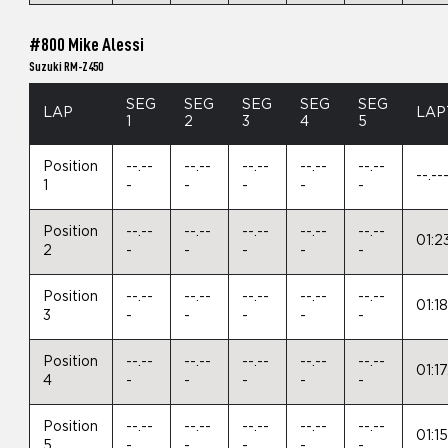
#800 Mike Alessi
Suzuki RM-Z450
SEG
SEG
SEG
SEG
SEG
LAP
LAP
1
2
3
4
5
Position
--.--
--.--
--.--
--.--
--.--
--.--
1
-
-
-
-
-
Position
--.--
--.--
--.--
--.--
--.--
01:2
2
-
-
-
-
-
Position
--.--
--.--
--.--
--.--
--.--
01:1
3
-
-
-
-
-
Position
--.--
--.--
--.--
--.--
--.--
01:1
4
-
-
-
-
-
Position
--.--
--.--
--.--
--.--
--.--
01:1
5
-
-
-
-
-