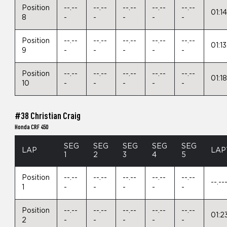
Position
--.--
--.--
--.--
--.--
--.--
01:1
8
-
-
-
-
-
Position
--.--
--.--
--.--
--.--
--.--
01:1
9
-
-
-
-
-
Position
--.--
--.--
--.--
--.--
--.--
01:1
10
-
-
-
-
-
#38 Christian Craig
Honda CRF 450
SEG
SEG
SEG
SEG
SEG
LAP
LAP
1
2
3
4
5
Position
--.--
--.--
--.--
--.--
--.--
--.--
1
-
-
-
-
-
Position
--.--
--.--
--.--
--.--
--.--
01:2
2
-
-
-
-
-