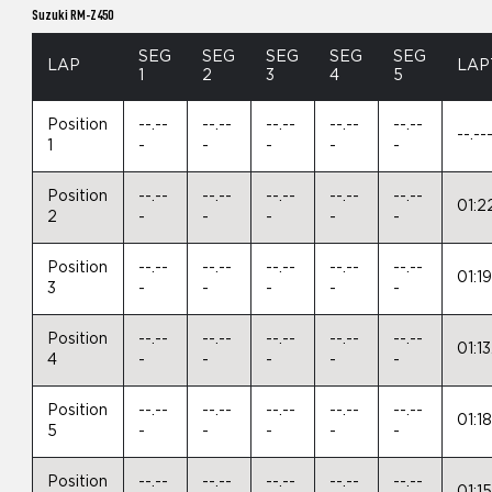
Suzuki RM-Z450
SEG
SEG
SEG
SEG
SEG
LAP
LAP
1
2
3
4
5
Position
--.--
--.--
--.--
--.--
--.--
--.--
1
-
-
-
-
-
Position
--.--
--.--
--.--
--.--
--.--
01:2
2
-
-
-
-
-
Position
--.--
--.--
--.--
--.--
--.--
01:1
3
-
-
-
-
-
Position
--.--
--.--
--.--
--.--
--.--
01:1
4
-
-
-
-
-
Position
--.--
--.--
--.--
--.--
--.--
01:1
5
-
-
-
-
-
Position
--.--
--.--
--.--
--.--
--.--
01:1