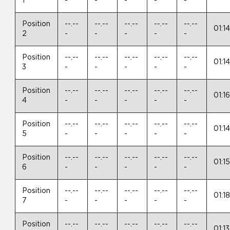
1
-
-
-
-
-
Position
--.--
--.--
--.--
--.--
--.--
01:1
2
-
-
-
-
-
Position
--.--
--.--
--.--
--.--
--.--
01:1
3
-
-
-
-
-
Position
--.--
--.--
--.--
--.--
--.--
01:1
4
-
-
-
-
-
Position
--.--
--.--
--.--
--.--
--.--
01:1
5
-
-
-
-
-
Position
--.--
--.--
--.--
--.--
--.--
01:1
6
-
-
-
-
-
Position
--.--
--.--
--.--
--.--
--.--
01:1
7
-
-
-
-
-
Position
--.--
--.--
--.--
--.--
--.--
01:1