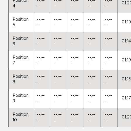
Position
--.--
--.--
--.--
--.--
--.--
01:2
4
-
-
-
-
-
Position
--.--
--.--
--.--
--.--
--.--
01:1
5
-
-
-
-
-
Position
--.--
--.--
--.--
--.--
--.--
01:1
6
-
-
-
-
-
Position
--.--
--.--
--.--
--.--
--.--
01:1
7
-
-
-
-
-
Position
--.--
--.--
--.--
--.--
--.--
01:1
8
-
-
-
-
-
Position
--.--
--.--
--.--
--.--
--.--
01:1
9
-
-
-
-
-
Position
--.--
--.--
--.--
--.--
--.--
01:2
10
-
-
-
-
-