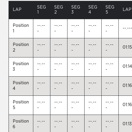
SEG
SEG
SEG
SEG
SEG
LAP
LAP
1
2
3
4
5
Position
--.--
--.--
--.--
--.--
--.--
--.--
1
-
-
-
-
-
Position
--.--
--.--
--.--
--.--
--.--
01:1
2
-
-
-
-
-
Position
--.--
--.--
--.--
--.--
--.--
01:1
3
-
-
-
-
-
Position
--.--
--.--
--.--
--.--
--.--
01:1
4
-
-
-
-
-
Position
--.--
--.--
--.--
--.--
--.--
01:1
5
-
-
-
-
-
Position
--.--
--.--
--.--
--.--
--.--
01:1
6
-
-
-
-
-