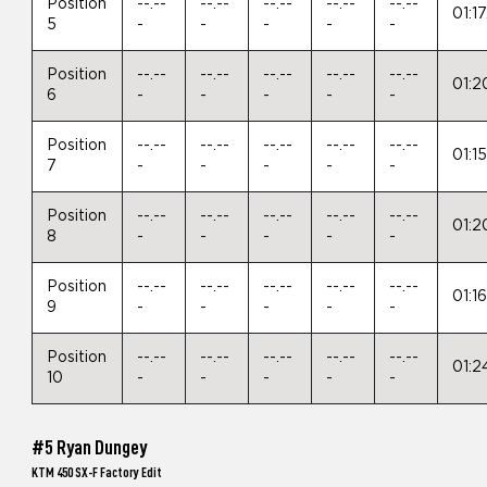
Position
--.--
--.--
--.--
--.--
--.--
01:1
5
-
-
-
-
-
Position
--.--
--.--
--.--
--.--
--.--
01:2
6
-
-
-
-
-
Position
--.--
--.--
--.--
--.--
--.--
01:1
7
-
-
-
-
-
Position
--.--
--.--
--.--
--.--
--.--
01:2
8
-
-
-
-
-
Position
--.--
--.--
--.--
--.--
--.--
01:1
9
-
-
-
-
-
Position
--.--
--.--
--.--
--.--
--.--
01:2
10
-
-
-
-
-
#5 Ryan Dungey
KTM 450 SX-F Factory Edit