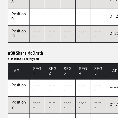
8
-
-
-
-
-
Position
--.--
--.--
--.--
--.--
--.--
01:1
9
-
-
-
-
-
Position
--.--
--.--
--.--
--.--
--.--
01:2
10
-
-
-
-
-
#30 Shane McElrath
KTM 450 SX-F Factory Edit
SEG
SEG
SEG
SEG
SEG
LAP
LAP
1
2
3
4
5
Position
--.--
--.--
--.--
--.--
--.--
--.--
1
-
-
-
-
-
Position
--.--
--.--
--.--
--.--
--.--
01:1
2
-
-
-
-
-