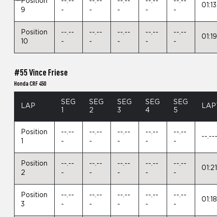
Position
--.--
--.--
--.--
--.--
--.--
01:1
9
-
-
-
-
-
Position
--.--
--.--
--.--
--.--
--.--
01:1
10
-
-
-
-
-
#55 Vince Friese
Honda CRF 450
SEG
SEG
SEG
SEG
SEG
LAP
LAP
1
2
3
4
5
Position
--.--
--.--
--.--
--.--
--.--
--.--
1
-
-
-
-
-
Position
--.--
--.--
--.--
--.--
--.--
01:2
2
-
-
-
-
-
Position
--.--
--.--
--.--
--.--
--.--
01:1
3
-
-
-
-
-