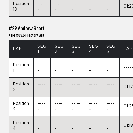
Position
--.--
--.--
--.--
--.--
--.--
01:2
10
-
-
-
-
-
#29 Andrew Short
KTM 450 SX-F Factory Edit
SEG
SEG
SEG
SEG
SEG
LAP
LAP
1
2
3
4
5
Position
--.--
--.--
--.--
--.--
--.--
--.--
1
-
-
-
-
-
Position
--.--
--.--
--.--
--.--
--.--
01:17
2
-
-
-
-
-
Position
--.--
--.--
--.--
--.--
--.--
01:2
3
-
-
-
-
-
Position
--.--
--.--
--.--
--.--
--.--
01:1
4
-
-
-
-
-