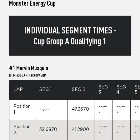
Monster Energy Cup
INDIVIDUAL SEGMENT TIMES -
Cup Group A Qualifying 1
#1 Marvin Musquin
KTM 450 SX-F Factory Edit
SEG
SEG
S
LAP
SEG 1
SEG 2
3
4
5
Position
--.--
--.--
--.
--.---
47.3670
1
-
-
-
Position
--.--
--.--
--.
32.6870
41.2900
2
-
-
-