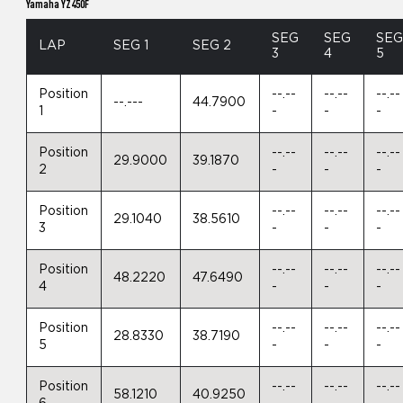
Yamaha YZ450F
SEG
SEG
SE
LAP
SEG 1
SEG 2
3
4
5
Position
--.--
--.--
--.--
--.---
44.7900
1
-
-
-
Position
--.--
--.--
--.--
29.9000
39.1870
2
-
-
-
Position
--.--
--.--
--.--
29.1040
38.5610
3
-
-
-
Position
--.--
--.--
--.--
48.2220
47.6490
4
-
-
-
Position
--.--
--.--
--.--
28.8330
38.7190
5
-
-
-
Position
--.--
--.--
--.--
58.1210
40.9250