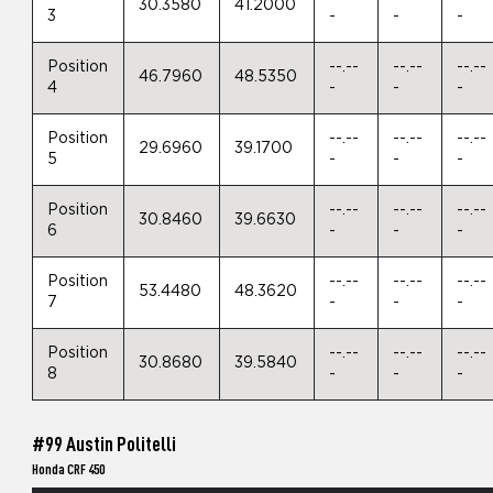
30.3580
41.2000
3
-
-
-
Position
--.--
--.--
--.--
46.7960
48.5350
4
-
-
-
Position
--.--
--.--
--.--
29.6960
39.1700
5
-
-
-
Position
--.--
--.--
--.--
30.8460
39.6630
6
-
-
-
Position
--.--
--.--
--.--
53.4480
48.3620
7
-
-
-
Position
--.--
--.--
--.--
30.8680
39.5840
8
-
-
-
#99 Austin Politelli
Honda CRF 450