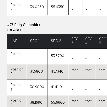
Position
--.--
--.--
--.--
39.0260
55.6350
7
-
-
-
#75 Cody Vanbuskirk
KTM 450 SX-F
SEG
SEG
SEG
LAP
SEG 1
SEG 2
3
4
5
Position
--.--
--.--
--.--
--.---
53.3790
1
-
-
-
Position
--.--
--.--
--.--
31.5800
41.7340
2
-
-
-
Position
--.--
--.--
--.--
30.9800
41.4110
3
-
-
-
Position
--.--
--.--
--.--
38.1690
55.6660
4
-
-
-