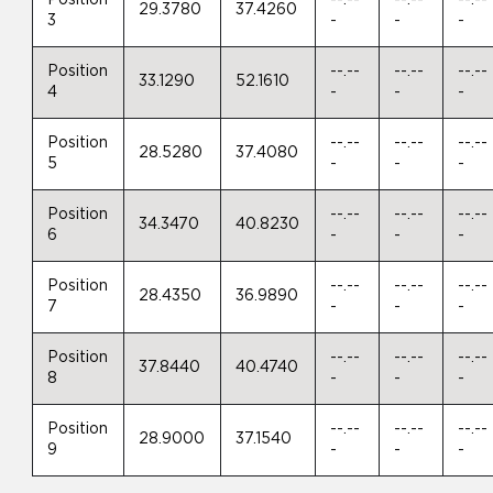
Position
--.--
--.--
--.--
29.3780
37.4260
3
-
-
-
Position
--.--
--.--
--.--
33.1290
52.1610
4
-
-
-
Position
--.--
--.--
--.--
28.5280
37.4080
5
-
-
-
Position
--.--
--.--
--.--
34.3470
40.8230
6
-
-
-
Position
--.--
--.--
--.--
28.4350
36.9890
7
-
-
-
Position
--.--
--.--
--.--
37.8440
40.4740
8
-
-
-
Position
--.--
--.--
--.--
28.9000
37.1540
9
-
-
-