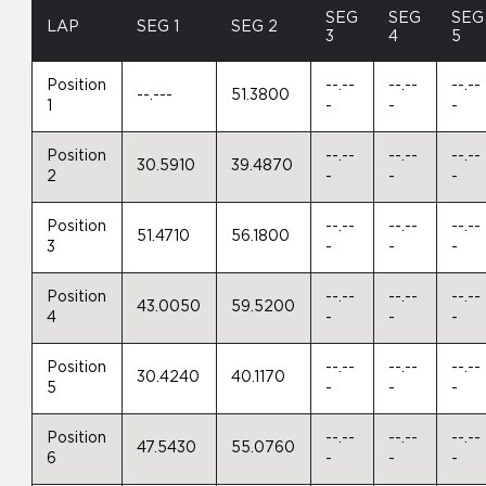
SEG
SEG
SEG
LAP
SEG 1
SEG 2
3
4
5
Position
--.--
--.--
--.--
--.---
51.3800
1
-
-
-
Position
--.--
--.--
--.--
30.5910
39.4870
2
-
-
-
Position
--.--
--.--
--.--
51.4710
56.1800
3
-
-
-
Position
--.--
--.--
--.--
43.0050
59.5200
4
-
-
-
Position
--.--
--.--
--.--
30.4240
40.1170
5
-
-
-
Position
--.--
--.--
--.--
47.5430
55.0760
6
-
-
-