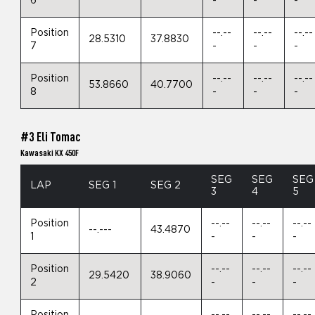
6
-
-
-
Position
--.--
--.--
--.--
28.5310
37.8830
7
-
-
-
Position
--.--
--.--
--.--
53.8660
40.7700
8
-
-
-
#3 Eli Tomac
Kawasaki KX 450F
SEG
SEG
SEG
LAP
SEG 1
SEG 2
3
4
5
Position
--.--
--.--
--.--
--.---
43.4870
1
-
-
-
Position
--.--
--.--
--.--
29.5420
38.9060
2
-
-
-