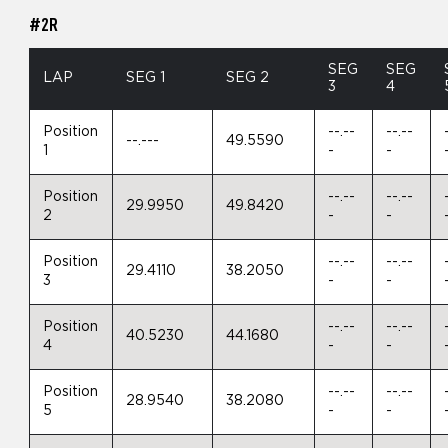
#2R
SEG
SEG
LAP
SEG 1
SEG 2
3
4
Position
--.--
--.--
--.---
49.5590
1
-
-
Position
--.--
--.--
29.9950
49.8420
2
-
-
Position
--.--
--.--
29.4110
38.2050
3
-
-
Position
--.--
--.--
40.5230
44.1680
4
-
-
Position
--.--
--.--
28.9540
38.2080
5
-
-