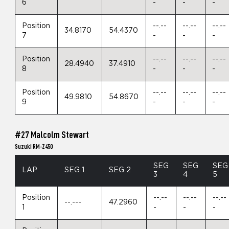
6
-
-
-
Position
--.--
--.--
--.--
34.8170
54.4370
7
-
-
-
Position
--.--
--.--
--.--
28.4940
37.4910
8
-
-
-
Position
--.--
--.--
--.--
49.9810
54.8670
9
-
-
-
#27 Malcolm Stewart
Suzuki RM-Z450
SEG
SEG
SEG
LAP
SEG 1
SEG 2
3
4
5
Position
--.--
--.--
--.--
--.---
47.2960
1
-
-
-