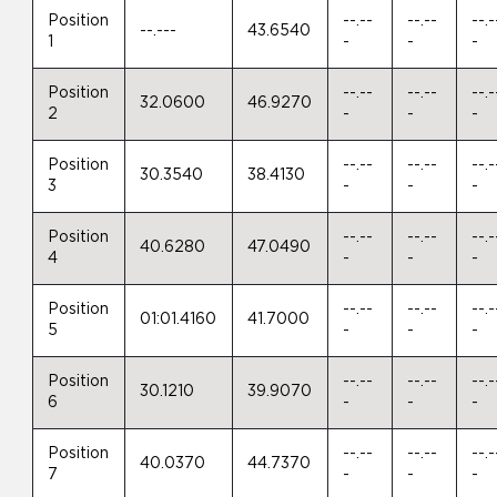
Position
--.--
--.--
--.-
--.---
43.6540
1
-
-
-
Position
--.--
--.--
--.-
32.0600
46.9270
2
-
-
-
Position
--.--
--.--
--.-
30.3540
38.4130
3
-
-
-
Position
--.--
--.--
--.-
40.6280
47.0490
4
-
-
-
Position
--.--
--.--
--.-
01:01.4160
41.7000
5
-
-
-
Position
--.--
--.--
--.-
30.1210
39.9070
6
-
-
-
Position
--.--
--.--
--.-
40.0370
44.7370
7
-
-
-