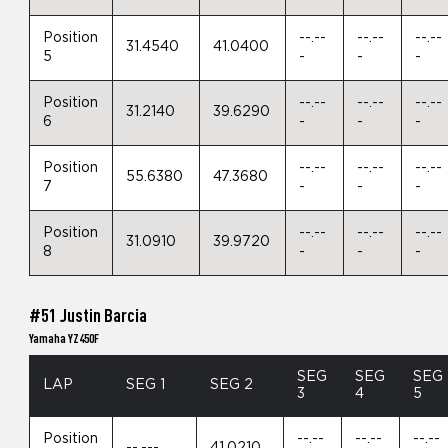
Position
--.--
--.--
--.--
31.4540
41.0400
5
-
-
-
Position
--.--
--.--
--.--
31.2140
39.6290
6
-
-
-
Position
--.--
--.--
--.--
55.6380
47.3680
7
-
-
-
Position
--.--
--.--
--.--
31.0910
39.9720
8
-
-
-
#51 Justin Barcia
Yamaha YZ450F
SEG
SEG
SEG
LAP
SEG 1
SEG 2
3
4
5
Position
--.--
--.--
--.--