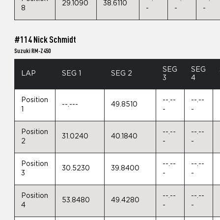
29.1090
38.6110
8
-
-
-
#114 Nick Schmidt
Suzuki RM-Z450
SEG
SEG
LAP
SEG 1
SEG 2
3
4
Position
--.--
--.--
--.---
49.8510
1
-
-
Position
--.--
--.--
31.0240
40.1840
2
-
-
Position
--.--
--.--
30.5230
39.8400
3
-
-
Position
--.--
--.--
53.8480
49.4280
4
-
-