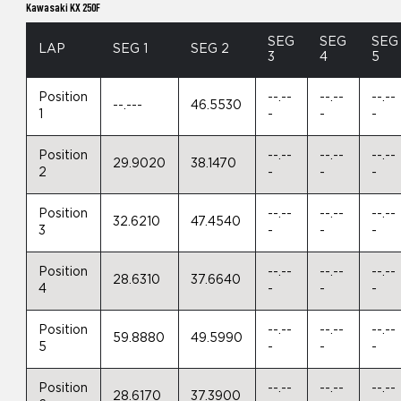
Kawasaki KX 250F
SEG
SEG
SEG
LAP
SEG 1
SEG 2
3
4
5
Position
--.--
--.--
--.--
--.---
46.5530
1
-
-
-
Position
--.--
--.--
--.--
29.9020
38.1470
2
-
-
-
Position
--.--
--.--
--.--
32.6210
47.4540
3
-
-
-
Position
--.--
--.--
--.--
28.6310
37.6640
4
-
-
-
Position
--.--
--.--
--.--
59.8880
49.5990
5
-
-
-
Position
--.--
--.--
--.--
28.6170
37.3900