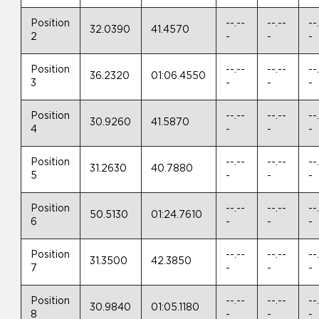
Position
--.--
--.--
--
32.0390
41.4570
2
-
-
-
Position
--.--
--.--
--
36.2320
01:06.4550
3
-
-
-
Position
--.--
--.--
--
30.9260
41.5870
4
-
-
-
Position
--.--
--.--
--
31.2630
40.7880
5
-
-
-
Position
--.--
--.--
--
50.5130
01:24.7610
6
-
-
-
Position
--.--
--.--
--
31.3500
42.3850
7
-
-
-
Position
--.--
--.--
--
30.9840
01:05.1180
8
-
-
-