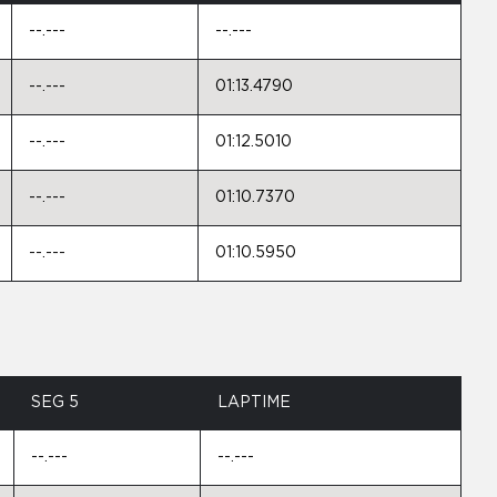
--.---
--.---
--.---
01:13.4790
--.---
01:12.5010
--.---
01:10.7370
--.---
01:10.5950
SEG 5
LAPTIME
--.---
--.---