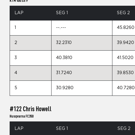
KTM 450 SX-F
LAP
SEG 1
SEG 2
1
--.---
45.8260
2
32.2310
39.9420
3
40.3810
41.5020
4
31.7240
39.8530
5
30.9280
40.7280
#122 Chris Howell
Husqvarna FC350
LAP
SEG 1
SEG 2