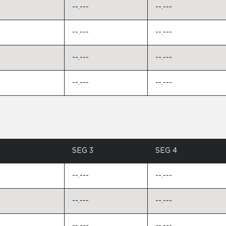
--.---
--.---
--.---
--.---
--.---
--.---
--.---
--.---
SEG 3
SEG 4
--.---
--.---
--.---
--.---