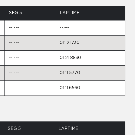
SEG 5
LAPTIME
--.---
--.---
--.---
01:12.1730
--.---
01:21.8830
--.---
01:11.5770
--.---
01:11.6560
SEG 5
LAPTIME