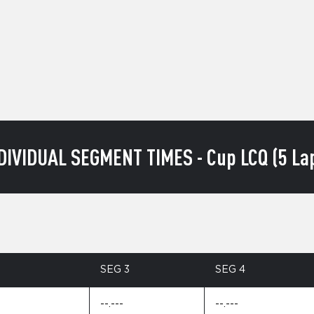
DIVIDUAL SEGMENT TIMES - Cup LCQ (5 La
SEG 3
SEG 4
--.---
--.---