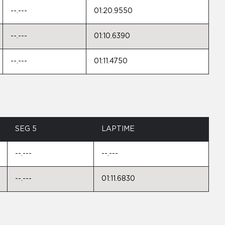
--.---
01:20.9550
--.---
01:10.6390
--.---
01:11.4750
SEG 5
LAPTIME
--.---
--.---
--.---
01:11.6830