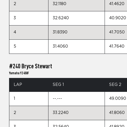
2
32.1180
41.4620
3
32.6240
40.9020
4
31.8390
41.7050
5
31.4060
41.7640
#240 Bryce Stewart
Yamaha YZ450F
LAP
SEG 1
SEG 2
1
--.---
49.0090
2
33.2240
41.8060