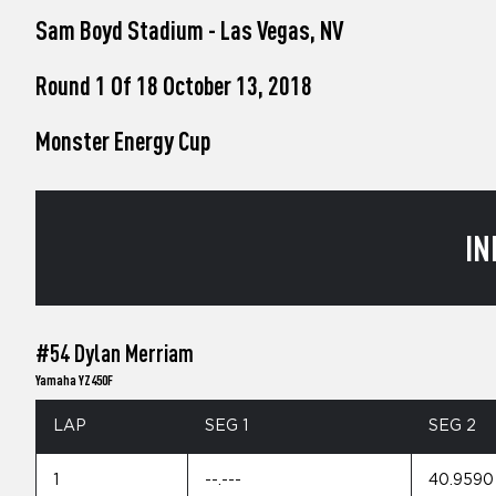
who
Sam Boyd Stadium - Las Vegas, NV
are
using
a
Round 1 Of 18 October 13, 2018
screen
reader;
Monster Energy Cup
Press
Control-
F10
to
open
IN
an
accessibility
menu.
#54 Dylan Merriam
Yamaha YZ450F
LAP
SEG 1
SEG 2
1
--.---
40.9590