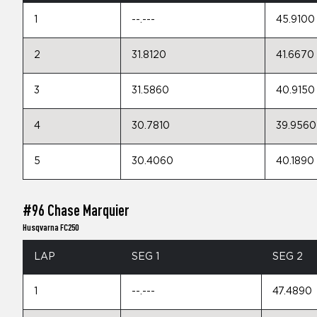
1
--.---
45.9100
2
31.8120
41.6670
3
31.5860
40.9150
4
30.7810
39.9560
5
30.4060
40.1890
#96 Chase Marquier
Husqvarna FC250
LAP
SEG 1
SEG 2
1
--.---
47.4890