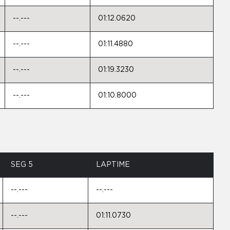
--.---
01:12.0620
--.---
01:11.4880
--.---
01:19.3230
--.---
01:10.8000
SEG 5
LAPTIME
--.---
--.---
--.---
01:11.0730