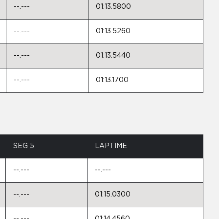
--.---
01:13.5800
--.---
01:13.5260
--.---
01:13.5440
--.---
01:13.1700
SEG 5
LAPTIME
--.---
--.---
--.---
01:15.0300