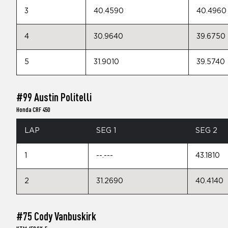
3
40.4590
40.4960
4
30.9640
39.6750
5
31.9010
39.5740
#99 Austin Politelli
Honda CRF 450
LAP
SEG 1
SEG 2
1
--.---
43.1810
2
31.2690
40.4140
#75 Cody Vanbuskirk