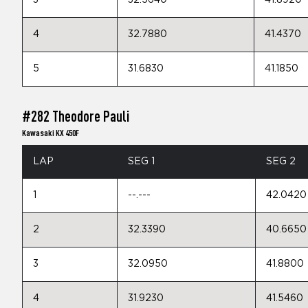
3
32.5640
41.8920
4
32.7880
41.4370
5
31.6830
41.1850
#282 Theodore Pauli
Kawasaki KX 450F
LAP
SEG 1
SEG 2
1
--.---
42.0420
2
32.3390
40.6650
3
32.0950
41.8800
4
31.9230
41.5460