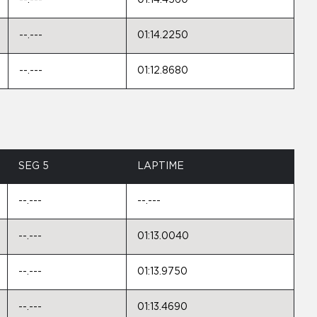
--.---
01:14.4560
--.---
01:14.2250
--.---
01:12.8680
SEG 5
LAPTIME
--.---
--.---
--.---
01:13.0040
--.---
01:13.9750
--.---
01:13.4690