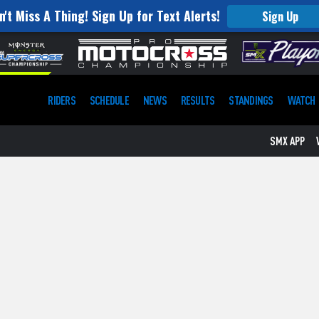
n't Miss A Thing! Sign Up for Text Alerts!
Sign Up
RIDERS
SCHEDULE
NEWS
RESULTS
STANDINGS
WATCH
SMX APP