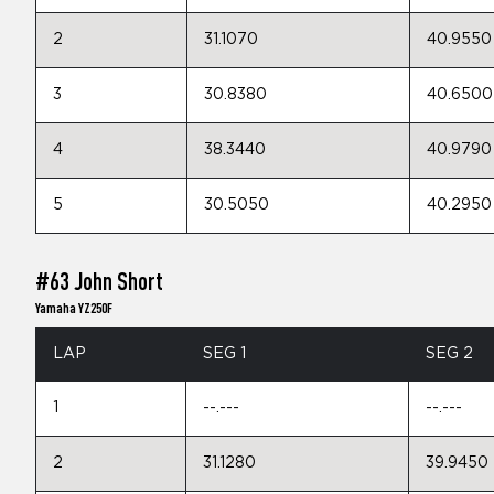
2
31.1070
40.9550
3
30.8380
40.6500
4
38.3440
40.9790
5
30.5050
40.2950
#63 John Short
Yamaha YZ250F
LAP
SEG 1
SEG 2
1
--.---
--.---
2
31.1280
39.9450