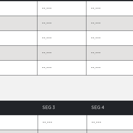
--.---
--.---
--.---
--.---
--.---
--.---
--.---
--.---
--.---
--.---
SEG 3
SEG 4
--.---
--.---