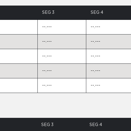
SEG 3
SEG 4
--.---
--.---
--.---
--.---
--.---
--.---
--.---
--.---
--.---
--.---
SEG 3
SEG 4