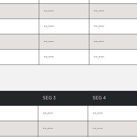
--.---
--.---
--.---
--.---
--.---
--.---
--.---
--.---
SEG 3
SEG 4
--.---
--.---
--.---
--.---