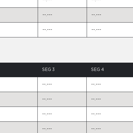
--.---
--.---
--.---
--.---
--.---
--.---
SEG 3
SEG 4
--.---
--.---
--.---
--.---
--.---
--.---
--.---
--.---