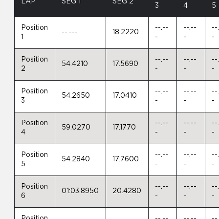
LAP
SEG 1
SEG 2
3
4
5
Position
--.--
--.--
--
--.---
18.2220
1
-
-
-
Position
--.--
--.--
--
54.4210
17.5690
2
-
-
-
Position
--.--
--.--
--
54.2650
17.0410
3
-
-
-
Position
--.--
--.--
--
59.0270
17.1770
4
-
-
-
Position
--.--
--.--
--
54.2840
17.7600
5
-
-
-
Position
--.--
--.--
--
01:03.8950
20.4280
6
-
-
-
Position
--.--
--.--
--