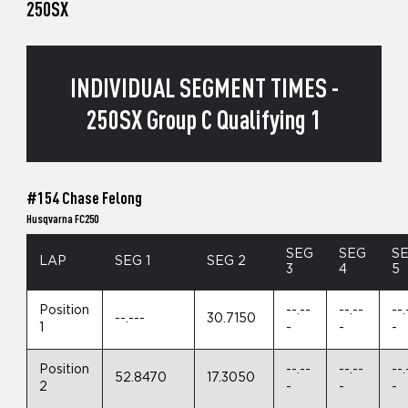
250SX
INDIVIDUAL SEGMENT TIMES -
250SX Group C Qualifying 1
#154 Chase Felong
Husqvarna FC250
SEG
SEG
S
LAP
SEG 1
SEG 2
3
4
5
Position
--.--
--.--
--.
--.---
30.7150
1
-
-
-
Position
--.--
--.--
--.
52.8470
17.3050
2
-
-
-