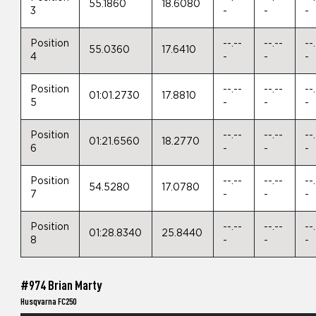
55.1860
18.6080
3
-
-
-
Position
--.--
--.--
--
55.0360
17.6410
4
-
-
-
Position
--.--
--.--
--
01:01.2730
17.8810
5
-
-
-
Position
--.--
--.--
--
01:21.6560
18.2770
6
-
-
-
Position
--.--
--.--
--
54.5280
17.0780
7
-
-
-
Position
--.--
--.--
--
01:28.8340
25.8440
8
-
-
-
#974 Brian Marty
Husqvarna FC250