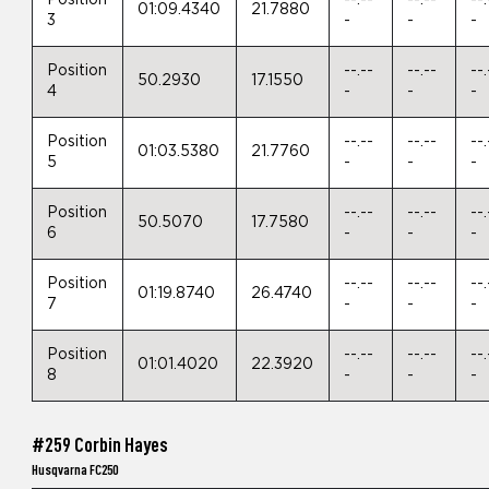
Position
--.--
--.--
--.
01:09.4340
21.7880
3
-
-
-
Position
--.--
--.--
--.
50.2930
17.1550
4
-
-
-
Position
--.--
--.--
--.
01:03.5380
21.7760
5
-
-
-
Position
--.--
--.--
--.
50.5070
17.7580
6
-
-
-
Position
--.--
--.--
--.
01:19.8740
26.4740
7
-
-
-
Position
--.--
--.--
--.
01:01.4020
22.3920
8
-
-
-
#259 Corbin Hayes
Husqvarna FC250