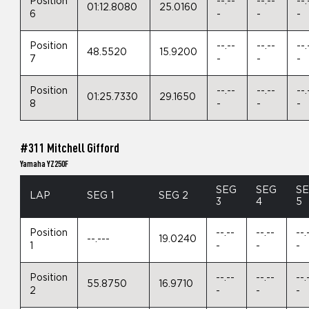
Position
--.--
--.--
--.
01:12.8080
25.0160
6
-
-
-
Position
--.--
--.--
--.
48.5520
15.9200
7
-
-
-
Position
--.--
--.--
--.
01:25.7330
29.1650
8
-
-
-
#311 Mitchell Gifford
Yamaha YZ250F
SEG
SEG
S
LAP
SEG 1
SEG 2
3
4
5
Position
--.--
--.--
--.
--.---
19.0240
1
-
-
-
Position
--.--
--.--
--.
55.8750
16.9710
2
-
-
-