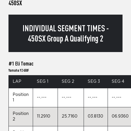
450SX
INDIVIDUAL SEGMENT TIMES -
450SX Group A Qualifying 2
#1 Eli Tomac
Yamaha YZ450F
LAP
SEG 1
SEG 2
SEG 3
SEG 4
Position
--.---
--.---
--.---
--.---
1
Position
11.2910
25.7160
03.8130
06.9360
2