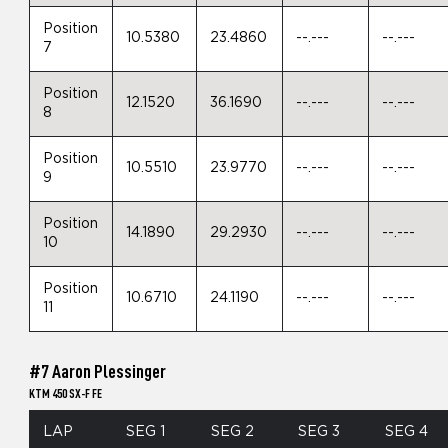
Position
10.5380
23.4860
--.---
--.---
7
Position
12.1520
36.1690
--.---
--.---
8
Position
10.5510
23.9770
--.---
--.---
9
Position
14.1890
29.2930
--.---
--.---
10
Position
10.6710
24.1190
--.---
--.---
11
#7 Aaron Plessinger
KTM 450 SX-F FE
LAP
SEG 1
SEG 2
SEG 3
SEG 4