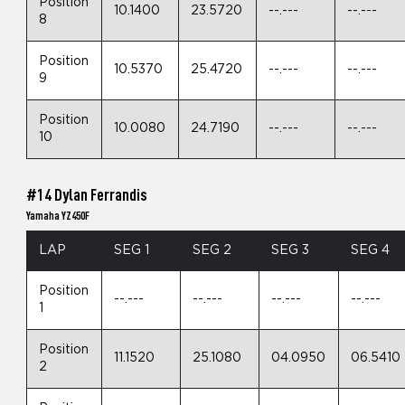
Position
10.1400
23.5720
--.---
--.---
8
Position
10.5370
25.4720
--.---
--.---
9
Position
10.0080
24.7190
--.---
--.---
10
#14 Dylan Ferrandis
Yamaha YZ450F
LAP
SEG 1
SEG 2
SEG 3
SEG 4
Position
--.---
--.---
--.---
--.---
1
Position
11.1520
25.1080
04.0950
06.5410
2