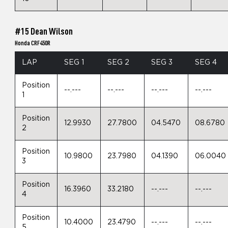
#15 Dean Wilson
Honda CRF450R
LAP
SEG 1
SEG 2
SEG 3
SEG 4
Position
--.---
--.---
--.---
--.---
1
Position
12.9930
27.7800
04.5470
08.6780
2
Position
10.9800
23.7980
04.1390
06.0040
3
Position
16.3960
33.2180
--.---
--.---
4
Position
10.4000
23.4790
--.---
--.---
5