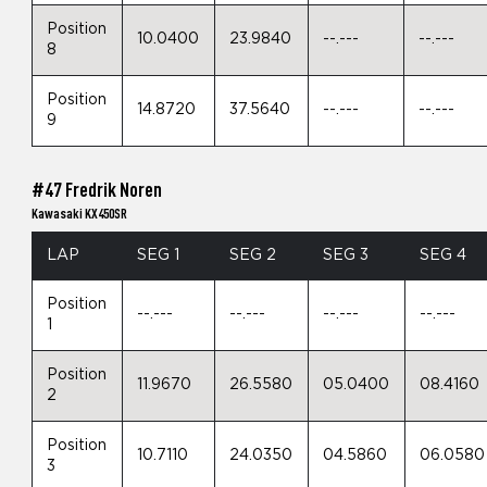
Position
10.0400
23.9840
--.---
--.---
8
Position
14.8720
37.5640
--.---
--.---
9
#47 Fredrik Noren
Kawasaki KX450SR
LAP
SEG 1
SEG 2
SEG 3
SEG 4
Position
--.---
--.---
--.---
--.---
1
Position
11.9670
26.5580
05.0400
08.4160
2
Position
10.7110
24.0350
04.5860
06.0580
3