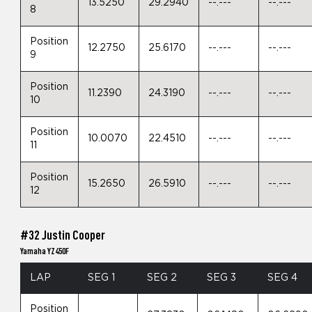
13.5250
29.2940
--.---
--.---
8
Position
12.2750
25.6170
--.---
--.---
9
Position
11.2390
24.3190
--.---
--.---
10
Position
10.0070
22.4510
--.---
--.---
11
Position
15.2650
26.5910
--.---
--.---
12
#32 Justin Cooper
Yamaha YZ450F
LAP
SEG 1
SEG 2
SEG 3
SEG 4
Position