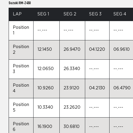
Suzuki RM-Z450
LAP
SEG 1
SEG 2
SEG 3
SEG 4
Position
--.---
--.---
--.---
--.---
1
Position
12.1450
26.9470
04.1220
06.9610
2
Position
12.0650
26.3340
--.---
--.---
3
Position
10.9260
23.9120
04.2130
06.4790
4
Position
10.3340
23.2620
--.---
--.---
5
Position
16.1900
30.6810
--.---
--.---
6