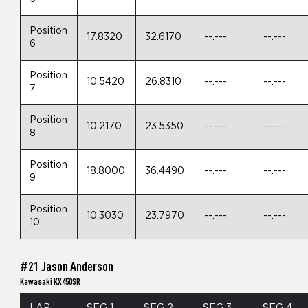
Position
17.8320
32.6170
--.---
--.---
6
Position
10.5420
26.8310
--.---
--.---
7
Position
10.2170
23.5350
--.---
--.---
8
Position
18.8000
36.4490
--.---
--.---
9
Position
10.3030
23.7970
--.---
--.---
10
#21 Jason Anderson
Kawasaki KX450SR