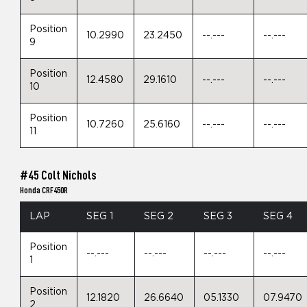
Position
10.2990
23.2450
--.---
--.---
9
Position
12.4580
29.1610
--.---
--.---
10
Position
10.7260
25.6160
--.---
--.---
11
#45 Colt Nichols
Honda CRF450R
LAP
SEG 1
SEG 2
SEG 3
SEG 4
Position
--.---
--.---
--.---
--.---
1
Position
12.1820
26.6640
05.1330
07.9470
2