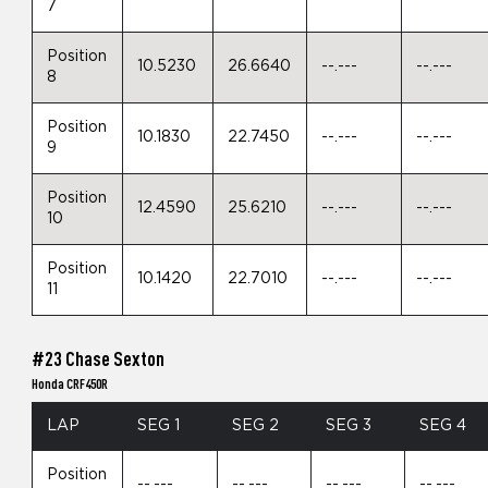
7
Position
10.5230
26.6640
--.---
--.---
8
Position
10.1830
22.7450
--.---
--.---
9
Position
12.4590
25.6210
--.---
--.---
10
Position
10.1420
22.7010
--.---
--.---
11
#23 Chase Sexton
Honda CRF450R
LAP
SEG 1
SEG 2
SEG 3
SEG 4
Position
--.---
--.---
--.---
--.---