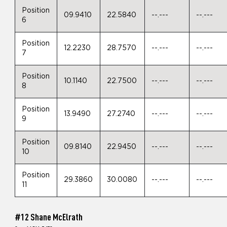
Position
09.9410
22.5840
--.---
--.---
6
Position
12.2230
28.7570
--.---
--.---
7
Position
10.1140
22.7500
--.---
--.---
8
Position
13.9490
27.2740
--.---
--.---
9
Position
09.8140
22.9450
--.---
--.---
10
Position
29.3860
30.0080
--.---
--.---
11
#12 Shane McElrath