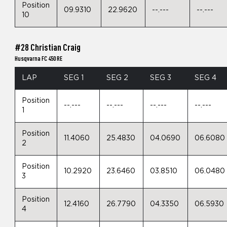
Position
09.9310
22.9620
--.---
--.---
10
#28 Christian Craig
Husqvarna FC 450 RE
LAP
SEG 1
SEG 2
SEG 3
SEG 4
Position
--.---
--.---
--.---
--.---
1
Position
11.4060
25.4830
04.0690
06.6080
2
Position
10.2920
23.6460
03.8510
06.0480
3
Position
12.4160
26.7790
04.3350
06.5930
4