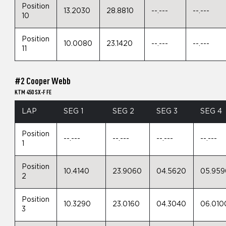
Position
13.2030
28.8810
--.---
--.---
10
Position
10.0080
23.1420
--.---
--.---
11
#2 Cooper Webb
KTM 450 SX-F FE
LAP
SEG 1
SEG 2
SEG 3
SEG 4
Position
--.---
--.---
--.---
--.---
1
Position
10.4140
23.9060
04.5620
05.959
2
Position
10.3290
23.0160
04.3040
06.010
3