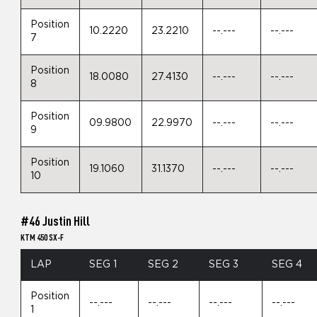
Position
10.2220
23.2210
--.---
--.---
7
Position
18.0080
27.4130
--.---
--.---
8
Position
09.9800
22.9970
--.---
--.---
9
Position
19.1060
31.1370
--.---
--.---
10
#46 Justin Hill
KTM 450 SX-F
LAP
SEG 1
SEG 2
SEG 3
SEG 4
Position
--.---
--.---
--.---
--.---
1