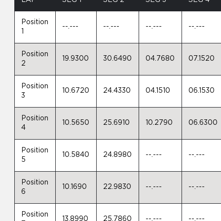
LAP
SEG 1
SEG 2
SEG 3
SEG 4
Position
--.---
--.---
--.---
--.---
1
Position
19.9300
30.6490
04.7680
07.1520
2
Position
10.6720
24.4330
04.1510
06.1530
3
Position
10.5650
25.6910
10.2790
06.6300
4
Position
10.5840
24.8980
--.---
--.---
5
Position
10.1690
22.9830
--.---
--.---
6
Position
13.8990
25.7860
--.---
--.---