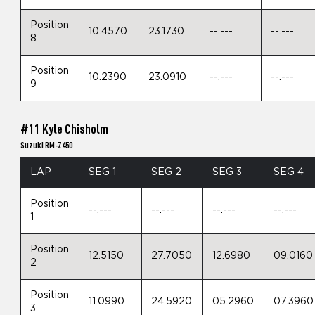
Position
10.4570
23.1730
--.---
--.---
8
Position
10.2390
23.0910
--.---
--.---
9
#11 Kyle Chisholm
Suzuki RM-Z450
LAP
SEG 1
SEG 2
SEG 3
SEG 4
Position
--.---
--.---
--.---
--.---
1
Position
12.5150
27.7050
12.6980
09.0160
2
Position
11.0990
24.5920
05.2960
07.3960
3