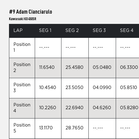
#9 Adam Cianciarulo
Kawasaki KX450SR
LAP
SEG 1
SEG 2
SEG 3
SEG 4
Position
--.---
--.---
--.---
--.---
1
Position
11.6540
25.4580
05.0480
06.3300
2
Position
10.4540
23.5050
04.0990
05.8510
3
Position
10.2260
22.6940
04.6260
05.8280
4
Position
13.1170
28.7650
--.---
--.---
5