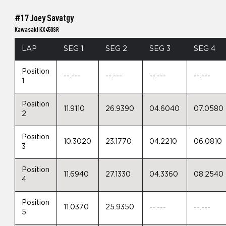
#17 Joey Savatgy
Kawasaki KX450SR
LAP
SEG 1
SEG 2
SEG 3
SEG 4
Position
--.---
--.---
--.---
--.---
1
Position
11.9110
26.9390
04.6040
07.0580
2
Position
10.3020
23.1770
04.2210
06.0810
3
Position
11.6940
27.1330
04.3360
08.2540
4
Position
11.0370
25.9350
--.---
--.---
5