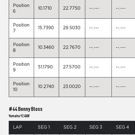
Position
10.1710
22.7750
--.---
--.---
6
Position
15.7390
29.5030
--.---
--.---
7
Position
10.3460
22.7670
--.---
--.---
8
Position
51.1790
27.5700
--.---
--.---
9
Position
10.2740
23.0020
--.---
--.---
10
#44 Benny Bloss
Yamaha YZ450F
LAP
SEG 1
SEG 2
SEG 3
SEG 4